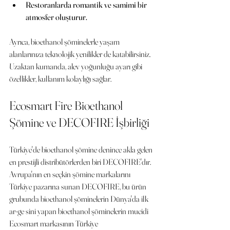
Restoranlarda romantik ve samimi bir 
atmosfer oluşturur.
Ayrıca, bioethanol şöminelerle yaşam 
alanlarınıza teknolojik yenilikler de katabilirsiniz. 
Uzaktan kumanda, alev yoğunluğu ayarı gibi 
özellikler, kullanım kolaylığı sağlar.
Ecosmart Fire Bioethanol 
Şömine ve DECOFIRE İşbirliği
Türkiye'de bioethanol şömine denince akla gelen 
en prestijli distribütörlerden biri DECOFIRE'dır. 
Avrupa'nın en seçkin şömine markalarını 
Türkiye pazarına sunan DECOFIRE, bu ürün 
grubunda bioethanol şöminelerin Dünya'da ilk 
ar-ge sini yapan bioethanol şöminelerin mucidi 
Ecosmart markasının Türkiye 