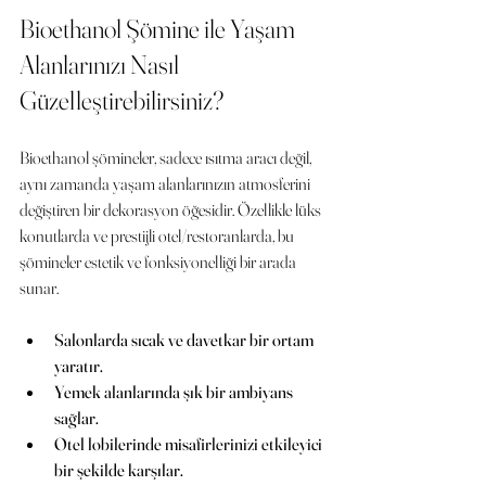
Bioethanol Şömine ile Yaşam 
Alanlarınızı Nasıl 
Güzelleştirebilirsiniz?
Bioethanol şömineler, sadece ısıtma aracı değil, 
aynı zamanda yaşam alanlarınızın atmosferini 
değiştiren bir dekorasyon öğesidir. Özellikle lüks 
konutlarda ve prestijli otel/restoranlarda, bu 
şömineler estetik ve fonksiyonelliği bir arada 
sunar.
Salonlarda sıcak ve davetkar bir ortam 
yaratır.
Yemek alanlarında şık bir ambiyans 
sağlar.
Otel lobilerinde misafirlerinizi etkileyici 
bir şekilde karşılar.