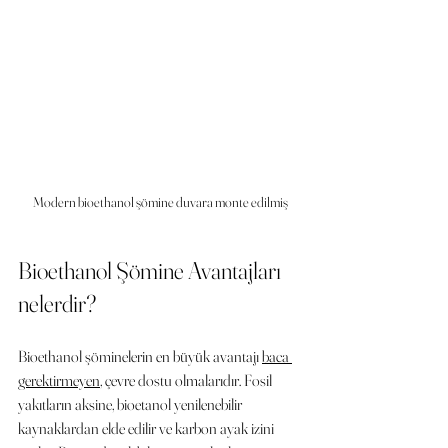
Modern bioethanol şömine duvara monte edilmiş
Bioethanol Şömine Avantajları 
nelerdir?
Bioethanol şöminelerin en büyük avantajı 
baca 
gerektirmeyen
, çevre dostu olmalarıdır. Fosil 
yakıtların aksine, bioetanol yenilenebilir 
kaynaklardan elde edilir ve karbon ayak izini 