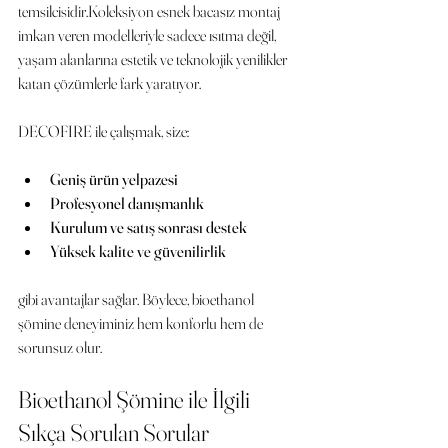
temsilcisidir.Koleksiyon esnek bacasız montaj 
imkan veren modelleriyle sadece ısıtma değil, 
yaşam alanlarına estetik ve teknolojik yenilikler 
katan çözümlerle fark yaratıyor.
DECOFIRE ile çalışmak, size:
Geniş ürün yelpazesi
Profesyonel danışmanlık
Kurulum ve satış sonrası destek
Yüksek kalite ve güvenilirlik
gibi avantajlar sağlar. Böylece, bioethanol 
şömine deneyiminiz hem konforlu hem de 
sorunsuz olur.
Bioethanol Şömine ile İlgili 
Sıkça Sorulan Sorular