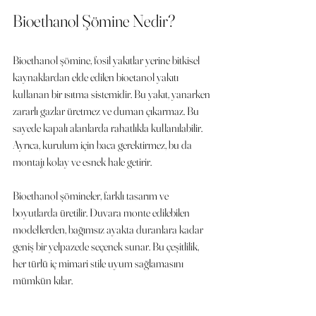
Bioethanol Şömine Nedir?
Bioethanol şömine, fosil yakıtlar yerine bitkisel 
kaynaklardan elde edilen bioetanol yakıtı 
kullanan bir ısıtma sistemidir. Bu yakıt, yanarken 
zararlı gazlar üretmez ve duman çıkarmaz. Bu 
sayede kapalı alanlarda rahatlıkla kullanılabilir. 
Ayrıca, kurulum için baca gerektirmez, bu da 
montajı kolay ve esnek hale getirir.
Bioethanol şömineler, farklı tasarım ve 
boyutlarda üretilir. Duvara monte edilebilen 
modellerden, bağımsız ayakta duranlara kadar 
geniş bir yelpazede seçenek sunar. Bu çeşitlilik, 
her türlü iç mimari stile uyum sağlamasını 
mümkün kılar.