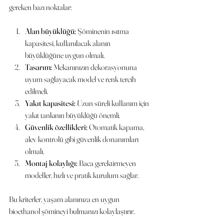
gereken bazı noktalar:
Alan büyüklüğü:
 Şöminenin ısıtma 
kapasitesi, kullanılacak alanın 
büyüklüğüne uygun olmalı.
Tasarım:
 Mekanınızın dekorasyonuna 
uyum sağlayacak model ve renk tercih 
edilmeli.
Yakıt kapasitesi:
 Uzun süreli kullanım için 
yakıt tankının büyüklüğü önemli.
Güvenlik özellikleri:
 Otomatik kapama, 
alev kontrolü gibi güvenlik donanımları 
olmalı.
Montaj kolaylığı:
 Baca gerektirmeyen 
modeller, hızlı ve pratik kurulum sağlar.
Bu kriterler, yaşam alanınıza en uygun 
bioethanol şömineyi bulmanızı kolaylaştırır.