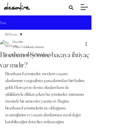
Yazı
All Posts
Decofire
All Posts
4 Mar
3 dakikada okunur
Bioethanol Şömine bacaya ihtiyaç
Doğalgazlı Şömineler Hakkında
var mıdır?
Bioethanol şömineler, modern yaşam 
alanlarının vazgeçilmez parçalarından biri haline 
geldi. Hem çevre dostu oluşları hem de 
şıklıklarıyla dikkat çeken bu şömineler, ısıtmanın 
ötesinde bir atmosfer yaratıyor. Bugün, 
bioethanol şöminelerin ne olduğunu, 
avantajlarını ve yaşam alanlarınıza nasıl değer 
katabileceğini detaylıca anlatacağım.