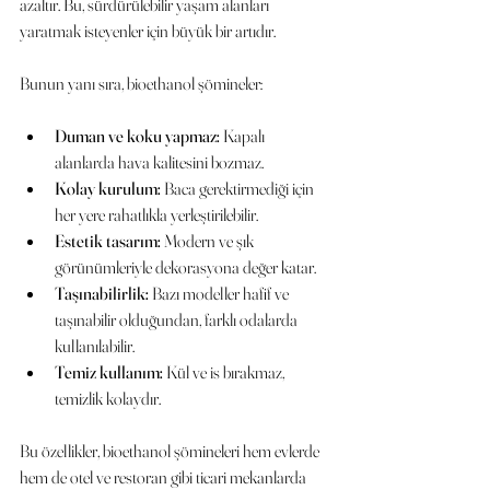
azaltır. Bu, sürdürülebilir yaşam alanları 
yaratmak isteyenler için büyük bir artıdır.
Bunun yanı sıra, bioethanol şömineler:
Duman ve koku yapmaz:
 Kapalı 
alanlarda hava kalitesini bozmaz.
Kolay kurulum:
 Baca gerektirmediği için 
her yere rahatlıkla yerleştirilebilir.
Estetik tasarım:
 Modern ve şık 
görünümleriyle dekorasyona değer katar.
Taşınabilirlik:
 Bazı modeller hafif ve 
taşınabilir olduğundan, farklı odalarda 
kullanılabilir.
Temiz kullanım:
 Kül ve is bırakmaz, 
temizlik kolaydır.
Bu özellikler, bioethanol şömineleri hem evlerde 
hem de otel ve restoran gibi ticari mekanlarda 