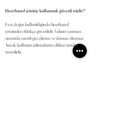
Bioethanol şömine kullanmak güvenli midir?
Evet, doğru kullanıldığında bioethanol 
şömineler oldukça güvenlidir. Yakıtın yanması 
sırasında zararlı gaz çıkmaz ve duman oluşmaz. 
Ancak, kullanım talimatlarına dikkat etmek 
önemlidir.
Yakıt nereden temin edilir?
Bioetanol yakıtı, birçok yapı market ve online 
satış platformunda bulunabilir. DECOFIRE gibi 
distribütörler de yakıt temini konusunda destek 
sağlar.
Şömineyi kapalı alanlarda kullanabilir 
miyim?
Evet, bioethanol şömineler duman ve koku 
yapmadığı için kapalı alanlarda rahatlıkla 