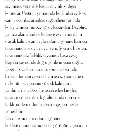
seçiminde verimlilik kadar önemli bir diğer 
konudur. Üretim aşamasında kullanılan çelik ve 
cam aksamlar, ürünlere sağlamlığın yanında 
kolay temizlenme özelliği de kazandırır. Decofire, 
yanma alanlarındaki kül seviyesinin her daim 
düşük kalması amacıyla odunlu şömine haznesi 
tasarımında iki detaya yer verir. Şömine haznesi, 
tasarımındaki farklılık sayesinde baca çekiş 
klapeler sayesinde doğru yönlenmesini sağlar. 
Doğru baca kurulumu ile şömine üzerinde 
biriken dumanı çekerek hem temiz yanma hem 
de konfor seviyesinin yüksek kalmasına 
yardımcı olur. Decofire tercih eden bireyler, 
tasarım yönelimleri doğrultusunda dilerlerse  
farklı modern odunlu şömine çeşitlerine de 
yönelebilir.
Decofire modern odunlu şömine 
koleksiyonundaki modeller, görünüm açısından 