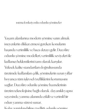
ısıtma fonksiyonlu odunlu şömineler
Yaşam alanlarına modern şömine satın almak 
isteyenlerin dikkat etmesi gereken konuların 
başında verimlilik ve baca detayı gelir. Decofire 
odunlu şömine modelleri, verimlilik seviyeleri ile 
kullanıcı beklentilerini tam olarak karşılar. 
Yüksek kalite standartları doğrultusunda 
üretimde kullanılan çelik, şöminelerin uzun yıllar 
boyunca tüm işlevsel özelliklerini korumasını 
sağlar. Decofire odunlu şömine haznelerinin 
üretim teknolojisine bağlı olarak  dayanıklı yapısı 
sayesinde, yanma alanında etkili ve verimli bir 
odun yanma süresi sunar.
Kolay temizlenebilme özelliği, odunlu şömine 