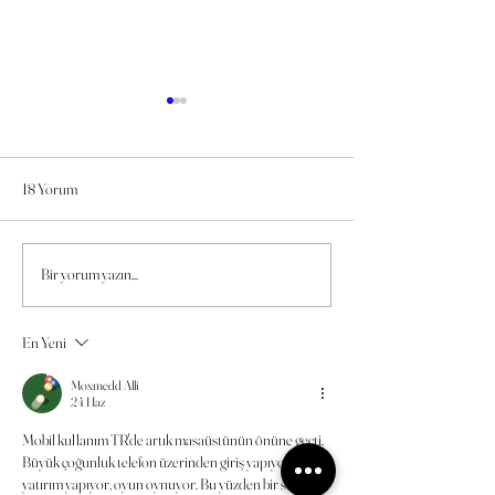
18 Yorum
Bir yorum yazın...
Projem için Şömine
Holografik /Elektrik
Danışmanlığı ile alabilir miyim?
nedir?
En Yeni
Moxmedd Alli
24 Haz
Mobil kullanım TR'de artık masaüstünün önüne geçti. 
Büyük çoğunluk telefon üzerinden giriş yapıyor, 
yatırım yapıyor, oyun oynuyor. Bu yüzden bir sitenin 