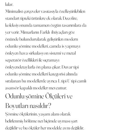
kılar.
Minimalist çerçeveler vasıtasıyla özelleştirilebilen 
standart tipteki ürünlere ek olarak Decofire, 
koleksiyonunda tamamen özgün tasarımlara da 
yer verir. Mimarların Farklı  ihtiyaçları göz 
önünde bulundurularak geliştirilen modern 
odunlu şömine modelleri, camda is yapmayı 
önleyen hava sirkulasyon sistemi ve metal 
seperatör özellikleri ile sıçramayı 
önleyendetaylarla ön plana çıkar. Duvar tipi 
odunlu şömine modelleri kategorisi altında 
sıralanan bu modellerde ayrıca L tipi U tipi camlı 
asansör kapaklı modeller mevcuttur.
Odunlu şömine Ölçüleri ve 
Boyutları nasıldır?
Şömine ölçülerinin, yaşam alanı olarak 
belirlenmiş bölüme net biçimde uyması şart 
değildir ve bu ölçüler her modelde aynı değildir. 