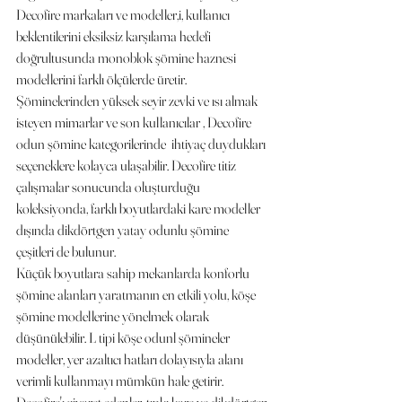
Decofire markaları ve modeller,i, kullanıcı 
beklentilerini eksiksiz karşılama hedefi 
doğrultusunda monoblok şömine haznesi 
modellerini farklı ölçülerde üretir. 
Şöminelerinden yüksek seyir zevki ve ısı almak 
isteyen mimarlar ve son kullanıcılar , Decofire 
odun şömine kategorilerinde  ihtiyaç duydukları 
seçeneklere kolayca ulaşabilir. Decofire titiz 
çalışmalar sonucunda oluşturduğu 
koleksiyonda, farklı boyutlardaki kare modeller 
dışında dikdörtgen yatay odunlu şömine 
çeşitleri de bulunur.
Küçük boyutlara sahip mekanlarda konforlu 
şömine alanları yaratmanın en etkili yolu, köşe 
şömine modellerine yönelmek olarak 
düşünülebilir. L tipi köşe odunl şömineler 
modeller, yer azaltıcı hatları dolayısıyla alanı 
verimli kullanmayı mümkün hale getirir. 
Decofire'ı ziyaret edenler, tıpkı kare ve dikdörtgen 