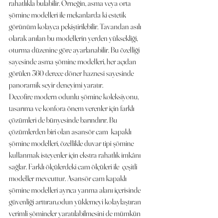
rahatlıkla bulabilir. Örneğin, asma veya orta 
şömine modelleri ile mekanlarda ki estetik 
görünüm kolayca pekiştirilebilir. Tavandan asılı 
olarak anılan bu modellerin yerden yüksekliği, 
oturma düzenine göre ayarlanabilir. Bu özelliği 
sayesinde asma şömine modelleri, her açıdan 
görülen 360 derece döner haznesi sayesinde 
panoramik seyir deneyimi yaratır.
Decofire modern odunlu şömine koleksiyonu, 
tasarıma ve konfora önem verenler için farklı 
çözümleri de bünyesinde barındırır. Bu 
çözümlerden biri olan asansör cam  kapaklı 
şömine modelleri, özellikle duvar tipi şömine 
kullanmak isteyenler için ekstra rahatlık imkânı 
sağlar. Farklı ölçülerdeki cam ölçüleri ile  çeşitli 
modeller mevcuttur. Asansör cam kapaklı 
şömine modelleri ayrıca yanma alanı içerisinde 
güvenliği arttıran,odun yüklemeyi kolaylaştıran 
verimli şömineler yaratılabilmesini de mümkün 