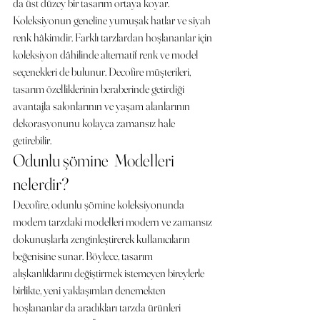
da üst düzey bir tasarım ortaya koyar. 
Koleksiyonun geneline yumuşak hatlar ve siyah 
renk hâkimdir. Farklı tarzlardan hoşlananlar için 
koleksiyon dâhilinde alternatif renk ve model 
seçenekleri de bulunur. Decofire müşterileri, 
tasarım özelliklerinin beraberinde getirdiği 
avantajla salonlarının ve yaşam alanlarının 
dekorasyonunu kolayca zamansız hale 
getirebilir. 
Odunlu şömine  Modelleri 
nelerdir?
Decofire, odunlu şömine koleksiyonunda 
modern tarzdaki modelleri modern ve zamansız 
dokunuşlarla zenginleştirerek kullanıcıların 
beğenisine sunar. Böylece, tasarım 
alışkanlıklarını değiştirmek istemeyen bireylerle 
birlikte, yeni yaklaşımları denemekten 
hoşlananlar da aradıkları tarzda ürünleri 