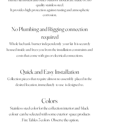
quality stainless steel.
It provides high protection against rusting and atmospheric
corrosion.
No Plumbing and Rigging connection
required
Whole fuel tank
burner independently
your kit
It is securely
housed inside and frees you from the installation constraints and
costs that come with gas or electrical connections.
Quick and Easy Installation
Collection pieces that require almost no assembly
placed in the
desired location, immediately
to use
is designed to.
Colors
Stainless steel color for the collection interior and
black
colour
can be selected with some exterior
space products
/Fire Tables 3 colors
Observe the option.