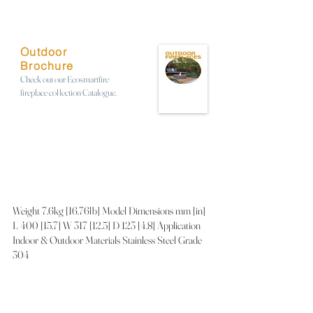
Outdoor
Brochure
Check out our Ecosmartfire
fireplace collection Catalogue.
Weight 7.6kg [16.76lb] Model Dimensions mm [in]
L 400 [15.7] W 317 [12.5] D 123 [4.8] Application
Indoor & Outdoor Materials Stainless Steel Grade
304