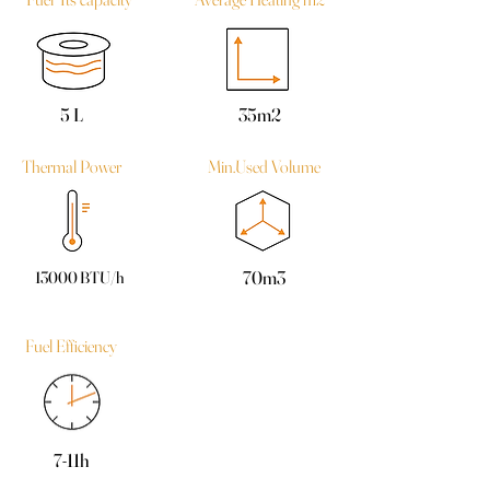
5 L
35m2
Thermal Power
Min.Used Volume
70m3
13000 BTU/h
Fuel Efficiency
7-11h