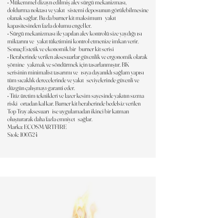
• Mükemmel dizayn edilmiş alev sürgü mekanizması,
doldurma noktası ve yakıt sistemi deposunun görülebilmesine
olanak sağlar. Bu da burner kit maksimum yakıt
kapasitesinden fazla dolumu engeller.
• Sürgü mekanizması ile yapılan alev kontrolü size yaydığı ısı
miktarını ve yakıt tüketimini kontrol etmenize imkan verir.
Sonuç:Estetik ve ekonomik bir burner kit serisi
• Beraberinde verilen aksesuarlar güvenlik ve ergonomik olarak
şömine yakmak ve söndürmek için tasarlanmıştır. BK
serisinin minimalist tasarımı ve ısıya dayanıklı sağlam yapısı
tüm sıcaklık derecelerinde ve yakıt seviyelerinde güvenli ve
düzgün çalışmayı garanti eder.
• Titiz üretim teknikleri ve lazer kesim sayesinde yakıtın sızma
riski ortadan kalkar. Burner kit beraberinde bedelsiz verilen
Top Tray aksesuarı ise uygulamadan ikinci bir katman
oluşturarak daha fazla emniyet sağlar.
Marka: ECOSMARTFIRE
Stok: 100524