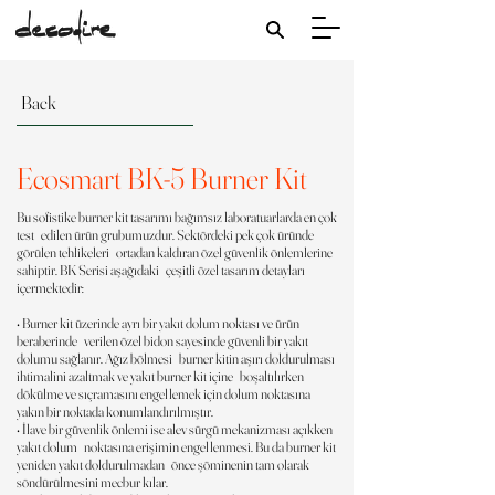
Back
Ecosmart BK-5 Burner Kit
Bu sofistike burner kit tasarımı bağımsız laboratuarlarda en çok
test edilen ürün grubumuzdur. Sektördeki pek çok üründe
görülen tehlikeleri ortadan kaldıran özel güvenlik önlemlerine
sahiptir. BK Serisi aşağıdaki çeşitli özel tasarım detayları
içermektedir:
• Burner kit üzerinde ayrı bir yakıt dolum noktası ve ürün
beraberinde verilen özel bidon sayesinde güvenli bir yakıt
dolumu sağlanır. Ağız bölmesi burner kitin aşırı doldurulması
ihtimalini azaltmak ve yakıt burner kit içine boşaltılırken
dökülme ve sıçramasını engellemek için dolum noktasına
yakın bir noktada konumlandırılmıştır.
• İlave bir güvenlik önlemi ise alev sürgü mekanizması açıkken
yakıt dolum noktasına erişimin engellenmesi. Bu da burner kit
yeniden yakıt doldurulmadan önce şöminenin tam olarak
söndürülmesini mecbur kılar.