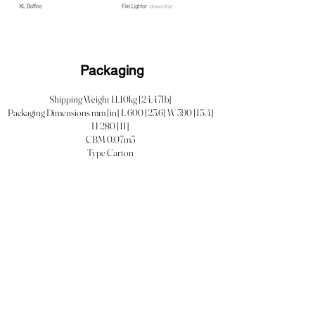
Packaging
Shipping Weight 11.10kg [24.47lb]
Packaging Dimensions mm [in] L 600 [23.6] W 390 [15.4]
H 280 [11]
CBM 0.07m3
Type Carton