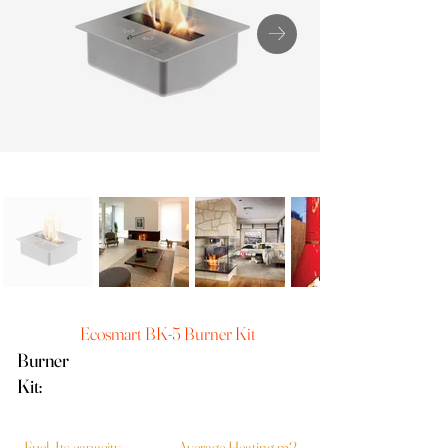
Ecosmart BK-5 Burner Kit
Burner
Kit:
Fuel Its capacity
Average Heating m2