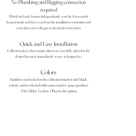
No Plumbing and Rigging connection
required
Whole fuel tank
burner independently
your kit
It is securely
housed inside and frees you from the installation constraints and
costs that come with gas or electrical connections.
Quick and Easy Installation
Collection pieces that require almost no assembly
placed in the
desired location, immediately
to use
is designed to.
Colors
Stainless steel color for the collection interior and
black
colour
can be selected with some exterior
space products
/Fire Tables 3 colors
Observe the option.