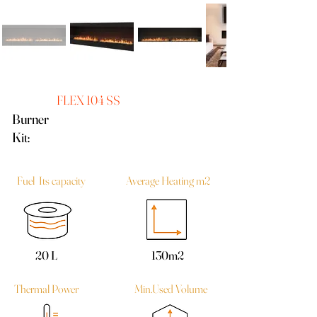
FLEX 104 SS
Burner
Kit:
Fuel Its capacity
Average Heating m2
20 L
130m2
Thermal Power
Min.Used Volume