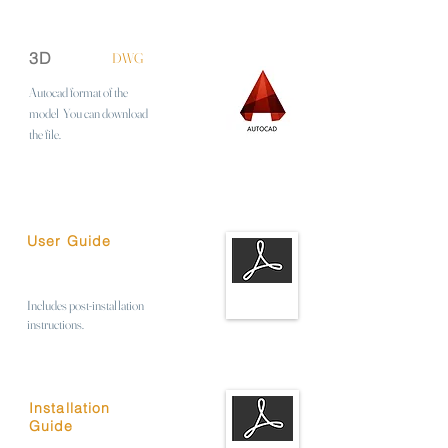
3D
DWG
Autocad format of the
model
You can download
the file.
User Guide
Includes post-installation
instructions.
Installation
Guide