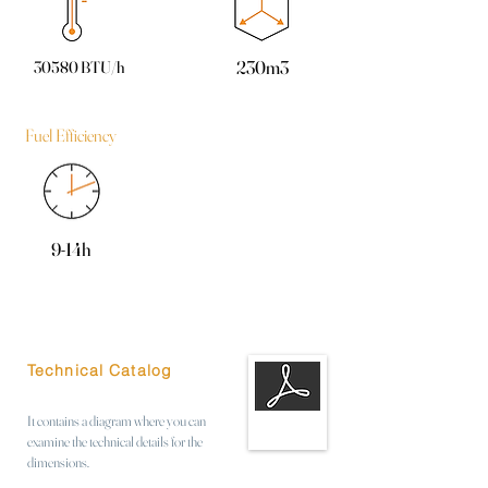
230m3
30580 BTU/h
Fuel Efficiency
9-14h
Technical Catalog
It contains a diagram where you can
examine the technical details for the
dimensions.