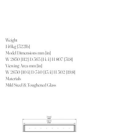
Weight
146kg [322lb]
Model Dimensions mm [in]
W 2850 [112] D 365 [14.4] H 807 [31.8]
Viewing Area mm [in]
W 2650 [104] D 340 [13.4] H 502 [19.8]
Materials
Mild Steel & Toughened Glass