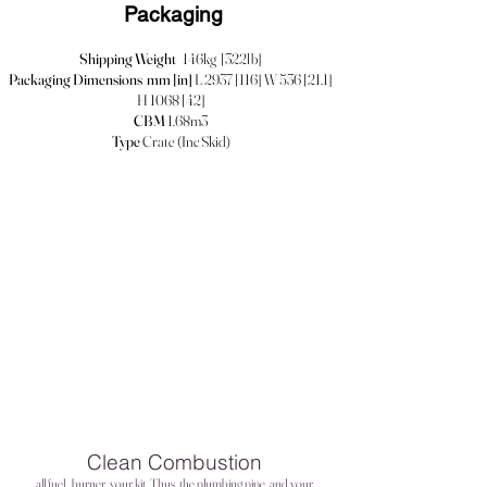
Packaging
Shipping Weight
146kg [322lb]
Packaging Dimensions mm [in]
L 2937 [116] W 536 [21.1]
H 1068 [42]
CBM
1.68m3
Type
Crate (Inc Skid)
Clean Combustion
all fuel
burner
your kit
Thus, the plumbing pipe
and your