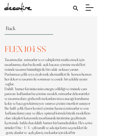
Back
FLEX 104 SS
Tasarımcılar, mimarlar ve ev sahiplerini mutlu etmek için
tasarlanmış olan bu ikonik açık bacasız şömine modelleri
özünde tasarım bütünlüğü ile bir odak noktası yaratır.
Paslanmaz çelik veya siyah renk alternatifleri ile hemen hemen
her dekor ve tasarım ile sorunsuz ve esnek bir şekilde uyum
sağlar.
Dahili burner kit ünitesinin entegre edildiği ve önünde cam
paravan kullanılan bu şömine modeli, mimarlar dekoratörler
ve tasarımcılara görkemli mekanlara imza atacağı kurulumu
kolay ve baca gerektirmeyen sınırsız çözüm önerileri sunuyor
Bu hafif çelik (lazer kesim) şömine haznesi,mimarlar ve son
kullanıcıların yatay ve dikey optimal formda büyük modellere
olan talepleri karşısında tasarlanarak üretimine geçilmiştir.
İçerisinde farklı ebat dahili burner kit barındırabilen Flex serisi
ürünler Düz - U- L - çift taraflı ve ada tipi form seçenekleri ile
geniş alanlar ve açık plan iç mekanlar için ideal bir