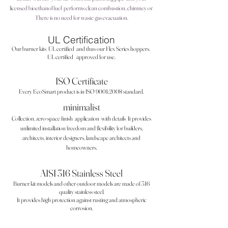
licensed bioethanol fuel
performs clean combustion, chimney or
There is no need for waste gas evacuation.
UL Certification
Our burner kits
UL certified
and thus our Flex Series hoppers.
UL certified
approved for use.
ISO Certificate
Every EcoSmart product is in ISO 9001:2008 standard.
minimalist
Collection, zero-space finish
application
with details
It provides
unlimited installation freedom and flexibility for builders,
architects, interior designers, landscape architects and
homeowners.
AISI 316 Stainless Steel
Burner kit models and other outdoor models are made of 316
quality stainless steel.
It provides high protection against rusting and atmospheric
corrosion.