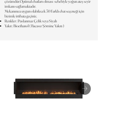
çözümdür.Optimal ebatları olması sebebiyle yoğun ateş seyir
imkanı sağlamaktadır.
Mekanınıza uygun olabilecek 30 Farklı ebat seçeneği için
bizimle irtibata geçiniz.
Renkler : Paslanmaz Çelik veya Siyah
Yakıt : Bioethanol ( Bacasız Şömine Yakıtı )