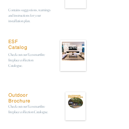
Contains suggestions, warnings
and instructions for your
installation plan.
ESF
Catalog
Check out our Ecosmartfire
fireplace collection
Catalogue.
Outdoor
Brochure
Check out our Ecosmartfire
fireplace collection Catalogue.