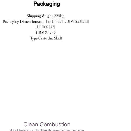
Packaging
Shipping Weight
229kg
Packaging Dimensions mm [in]
L 4317 [170] W 536 [21.1]
H 1068 [42]
CBM
2.47m3
Type
Crate (Inc Skid)
Clean Combustion
all fuel
burner
your kit
Thus, the plumbing pipe
and your