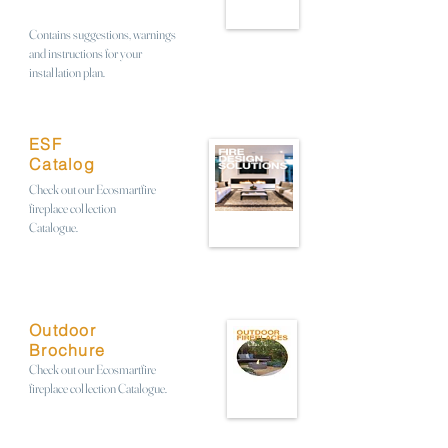
Contains suggestions, warnings
and instructions for your
installation plan.
ESF
Catalog
Check out our Ecosmartfire
fireplace collection
Catalogue.
Outdoor
Brochure
Check out our Ecosmartfire
fireplace collection Catalogue.