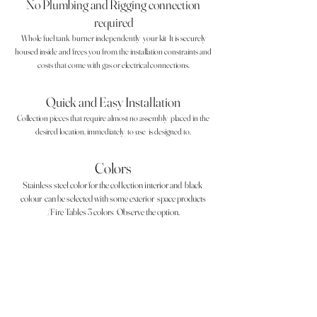
No Plumbing and Rigging connection
required
Whole fuel tank
burner independently
your kit
It is securely
housed inside and frees you from the installation constraints and
costs that come with gas or electrical connections.
Quick and Easy Installation
Collection pieces that require almost no assembly
placed in the
desired location, immediately
to use
is designed to.
Colors
Stainless steel color for the collection interior and
black
colour
can be selected with some exterior
space products
/Fire Tables 3 colors
Observe the option.