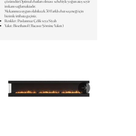
çözümdür.Optimal ebatları olması sebebiyle yoğun ateş seyir
imkanı sağlamaktadır.
Mekanınıza uygun olabilecek 30 Farklı ebat seçeneği için
bizimle irtibata geçiniz.
Renkler : Paslanmaz Çelik veya Siyah
Yakıt : Bioethanol ( Bacasız Şömine Yakıtı )