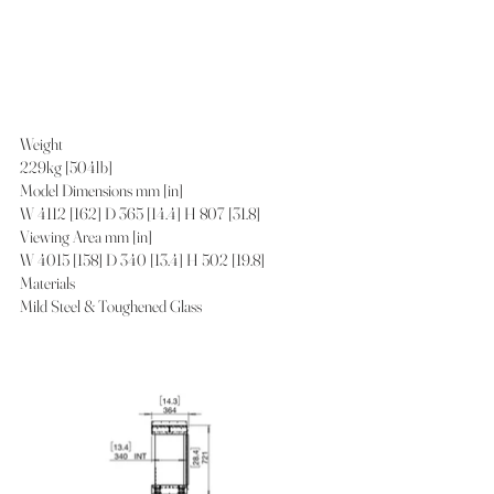
Weight
229kg [504lb]
Model Dimensions mm [in]
W 4112 [162] D 365 [14.4] H 807 [31.8]
Viewing Area mm [in]
W 4015 [158] D 340 [13.4] H 502 [19.8]
Materials
Mild Steel & Toughened Glass