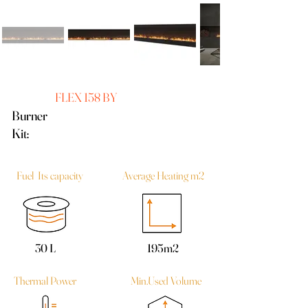
FLEX 158 BY
Burner
Kit:
Fuel Its capacity
Average Heating m2
30 L
195m2
Thermal Power
Min.Used Volume