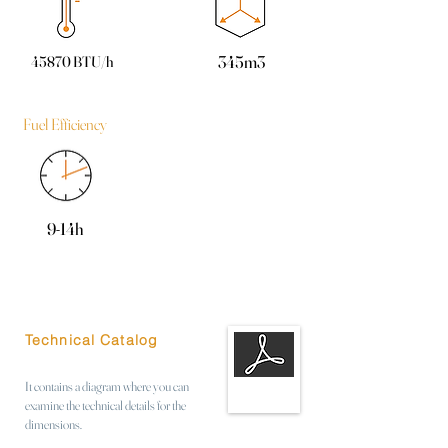
345m3
45870 BTU/h
Fuel Efficiency
9-14h
Technical Catalog
It contains a diagram where you can
examine the technical details for the
dimensions.