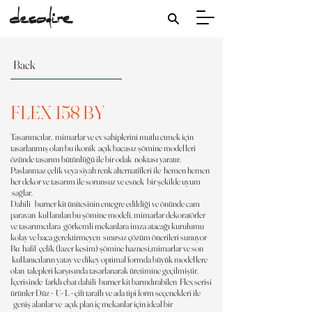
Back
FLEX 158 BY
Tasarımcılar, mimarlar ve ev sahiplerini mutlu etmek için
tasarlanmış olan bu ikonik açık bacasız şömine modelleri
özünde tasarım bütünlüğü ile bir odak noktası yaratır.
Paslanmaz çelik veya siyah renk alternatifleri ile hemen hemen
her dekor ve tasarım ile sorunsuz ve esnek bir şekilde uyum
sağlar.
Dahili burner kit ünitesinin entegre edildiği ve önünde cam
paravan kullanılan bu şömine modeli, mimarlar dekoratörler
ve tasarımcılara görkemli mekanlara imza atacağı kurulumu
kolay ve baca gerektirmeyen sınırsız çözüm önerileri sunuyor
Bu hafif çelik (lazer kesim) şömine haznesi,mimarlar ve son
kullanıcıların yatay ve dikey optimal formda büyük modellere
olan talepleri karşısında tasarlanarak üretimine geçilmiştir.
İçerisinde farklı ebat dahili burner kit barındırabilen Flex serisi
ürünler Düz - U- L - çift taraflı ve ada tipi form seçenekleri ile
geniş alanlar ve açık plan iç mekanlar için ideal bir