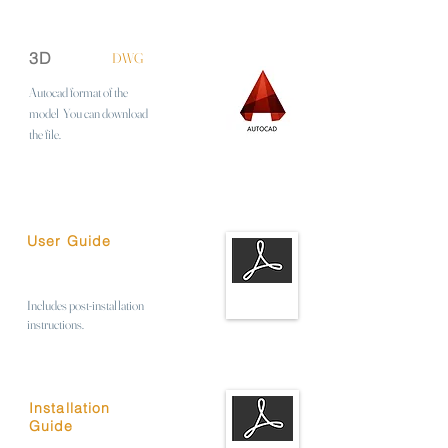
3D
DWG
Autocad format of the
model
You can download
the file.
User Guide
Includes post-installation
instructions.
Installation
Guide