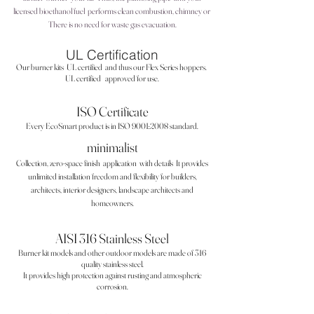
licensed bioethanol fuel
performs clean combustion, chimney or
There is no need for waste gas evacuation.
UL Certification
Our burner kits
UL certified
and thus our Flex Series hoppers.
UL certified
approved for use.
ISO Certificate
Every EcoSmart product is in ISO 9001:2008 standard.
minimalist
Collection, zero-space finish
application
with details
It provides
unlimited installation freedom and flexibility for builders,
architects, interior designers, landscape architects and
homeowners.
AISI 316 Stainless Steel
Burner kit models and other outdoor models are made of 316
quality stainless steel.
It provides high protection against rusting and atmospheric
corrosion.