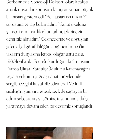
Sorbonne'da Sosyoloji Doktoru olarak çalıştı,
ancak unvanlar konusunda hiçbir zaman büyük
bir başarı göstermedi. “Ben tasarımcı mıyım?”
sorusuna cevap bulamadım. “Sanat okuluna
gitmedim, mimarlık okumadım, tek bir çizim
dersi bile almadım," Çekincelerine ve doğuştan
gelen alçakgönüllülüğüne rağmen Imbert'in
tasarım dünyasına katkısı olağanüstü oldu.
1960'lı yıllarda Focus'u kurduğunda firmasının
Fransa Ulusal Yaratılış Ödülü'nü kazanacağını
veya eserlerinin çağdaş sanat müzelerinde
sergileneceğini hayal bile edemezdi. Verimli
sıcaklığın yanı sıra estetik zevk de sağlayan bir
odun sobası arayışı, şömine tasarımında dalga
yaratmaya devam eden bir devrimle sonuçlandı.