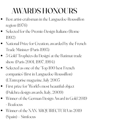
AWARDS HONOURS
Best artist-craftsman in the Languedoc-Roussillon
region (1976)
Selected for the Premio Design Italiano (Rome
1992)
National Prize for Creation, awarded by the French
Trade Minister (Paris 1995)
3 Gold ‘Trophées du Design’ at the Batimat trade
show (Paris 2001, 1997, 1994)
Selected as one of the ‘Top 100 best French
companies’ (first in Languedoc-Roussillon)
(L’Entreprise magazine, July 2003
First prize for 'World's most beautiful object
(Pulchra design awards, Italy, 2009)
Winner of the German Design Award in Gold 2019
- Boafocus
Winner of the NAN ARQUIRECTURA in 2019
(Spain) – Simfocus