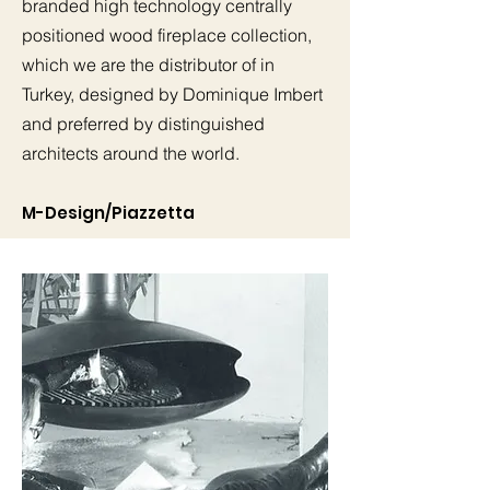
branded
high technology centrally
positioned wood fireplace collection,
which we are the distributor of in
STANNFOCUS
KASIFOCUS
DELTAFOCUS
KYLINDROFOCUS
Turkey, designed by Dominique Imbert
Out of stock
Out of stock
Out of stock
Price
TRY 56,400.00
and preferred by distinguished
Ücretsiz gönderim
architects around the world.
M-Design/Piazzetta