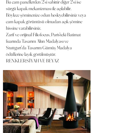
Bu cam panellerden 2'si sabittir diğer 2'si ise
sürgü kapak mekanizması ile açılabilir.
Böylece şöminenize odun besleyebilirsiniz veya
cam kapak görüntüsü olmadan açık şömine
hissine varabilirsiniz.
Zarif ve orijinal Filiofocus, Paris'teki Batimat
fuarında Tasarım Altın Madalyası ve
Stuttgart'da Tasarım Gümüş Madalya
ödüllerine layık görülmüştür.
RENKLER:SİYAH VE BEYAZ