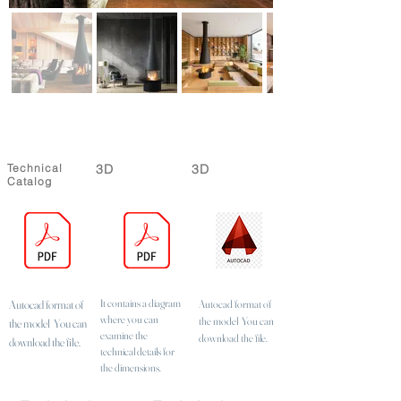
Technical
3D
3D
Catalog
It contains a diagram
Autocad format of
Autocad format of
where you can
the model
You can
the model
You can
examine the
download the file.
download the file.
technical details for
the dimensions.