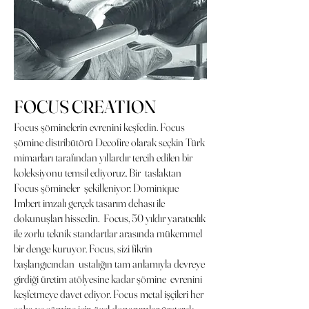
FOCUS CREATION
Focus şöminelerin evrenini keşfedin. Focus
şömine distribütörü Decofire olarak seçkin Türk
mimarları tarafından yıllardır tercih edilen bir
koleksiyonu temsil ediyoruz. Bir taslaktan
Focus şömineler şekilleniyor: Dominique
Imbert imzalı gerçek tasarım dehası ile
dokunuşları hissedin. Focus, 50 yıldır yaratıcılık
ile zorlu teknik standartlar arasında mükemmel
bir denge kuruyor. Focus, sizi fikrin
başlangıcından ustalığın tam anlamıyla devreye
girdiği üretim atölyesine kadar şömine evrenini
keşfetmeye davet ediyor. Focus metal işçileri her
soba ve şömine için özel donanımlar üreterek