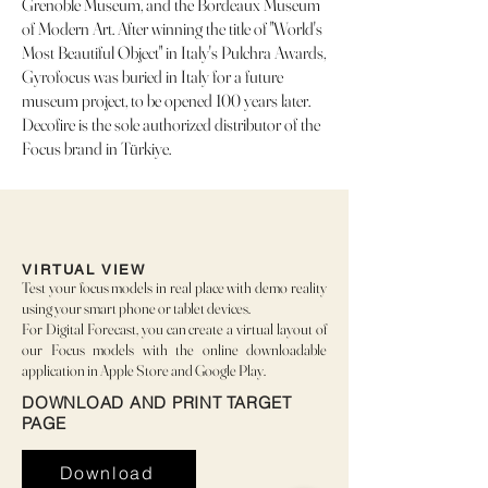
Grenoble Museum, and the Bordeaux Museum
of Modern Art. After winning the title of "World's
Most Beautiful Object" in Italy's Pulchra Awards,
Gyrofocus was buried in Italy for a future
museum project, to be opened 100 years later.
Decofire is the sole authorized distributor of the
Focus brand in Türkiye.
VIRTUAL VIEW
Test your focus models in real place with demo reality
using your smart phone or tablet devices.
For Digital Forecast, you can create a virtual layout of
our Focus models with the online downloadable
application in Apple Store and Google Play.
DOWNLOAD AND PRINT TARGET
PAGE
Download