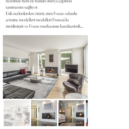
nezdinde hem de halkın dünya çapında
tanımasını sağlıyor.
Etik nedenlerden ötürü, tüm Focus odunlu
şömine modelleri modelleri Fransa'da
üretilmiştir ve Focus markasının karakteristik,
orijinal ve çağdaş tasarımını koruyan bir
koleksiyon oluşturulmuştur ve tüm modeller
enerji açısından verimliliği yüksek bir şekilde
üretilmiştir.