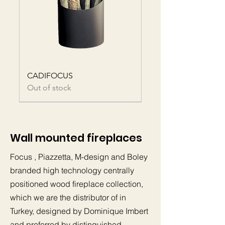
CADIFOCUS
Out of stock
Wall mounted fireplaces
Focus
, Piazzetta, M-design and Boley
branded
high technology centrally
positioned wood fireplace collection,
which we are the distributor of in
STANNFOCUS
KASIFOCUS
DELTAFOCUS
KYLINDROFOCUS
Turkey, designed by Dominique Imbert
Out of stock
Out of stock
Out of stock
Price
TRY 56,400.00
and preferred by distinguished