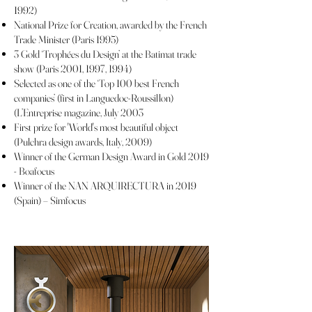
1992)
National Prize for Creation, awarded by the French
Trade Minister (Paris 1995)
3 Gold ‘Trophées du Design’ at the Batimat trade
show (Paris 2001, 1997, 1994)
Selected as one of the ‘Top 100 best French
companies’ (first in Languedoc-Roussillon)
(L’Entreprise magazine, July 2003
First prize for 'World's most beautiful object
(Pulchra design awards, Italy, 2009)
Winner of the German Design Award in Gold 2019
- Boafocus
Winner of the NAN ARQUIRECTURA in 2019
(Spain) – Simfocus