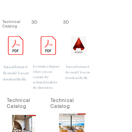
Technical
3D
3D
Catalog
It contains a diagram
Autocad format of
Autocad format of
where you can
the model
You can
the model
You can
examine the
download the file.
download the file.
technical details for
the dimensions.
Technical
Technical
Catalog
Catalog