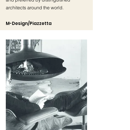
Ücretsiz gönderim
architects around the world.
M-Design/Piazzetta