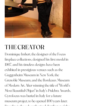
THE CREATOR
Dominique Imbert, the designer of the Focus
fireplace collections, designed his first model in
1967, and his timeless designs have been
exhibited in prestigious venues such as the
Guggenheim Museum in New York, the
Grenoble Museum, and the Bordeaux Museum
of Modern Art. After winning the title of "World's
Most Beautiful Object" in Italy's Pulchra Awards,
Gyrofocus was buried in Italy for a future
museum project, to be opened 100 years later.
Decofire is the sole authorized distributor of the