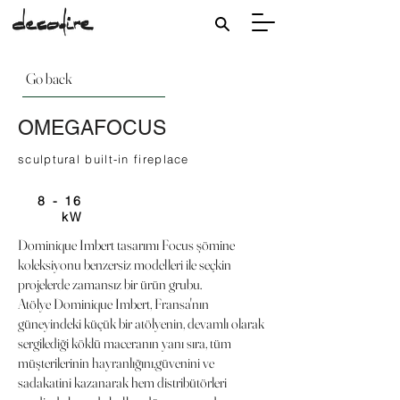
Go back
OMEGAFOCUS
sculptural built-in fireplace
8 - 16
kW
Dominique Imbert tasarımı Focus şömine
koleksiyonu benzersiz modelleri ile seçkin
projelerde zamansız bir ürün grubu.
Atölye Dominique Imbert, Fransa'nın
güneyindeki küçük bir atölyenin, devamlı olarak
sergilediği köklü maceranın yanı sıra, tüm
müşterilerinin hayranlığını,güvenini ve
sadakatini kazanarak hem distribütörleri