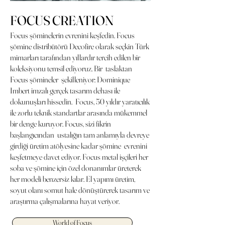
FOCUS CREATION
Focus şöminelerin evrenini keşfedin. Focus
şömine distribütörü Decofire olarak seçkin Türk
mimarları tarafından yıllardır tercih edilen bir
koleksiyonu temsil ediyoruz. Bir taslaktan
Focus şömineler şekilleniyor: Dominique
Imbert imzalı gerçek tasarım dehası ile
dokunuşları hissedin. Focus, 50 yıldır yaratıcılık
ile zorlu teknik standartlar arasında mükemmel
bir denge kuruyor. Focus, sizi fikrin
başlangıcından ustalığın tam anlamıyla devreye
girdiği üretim atölyesine kadar şömine evrenini
keşfetmeye davet ediyor. Focus metal işçileri her
soba ve şömine için özel donanımlar üreterek
her modeli benzersiz kılar. El yapımı üretim,
soyut olanı somut hale dönüştürerek tasarım ve
araştırma çalışmalarına hayat veriyor.
World of Focus