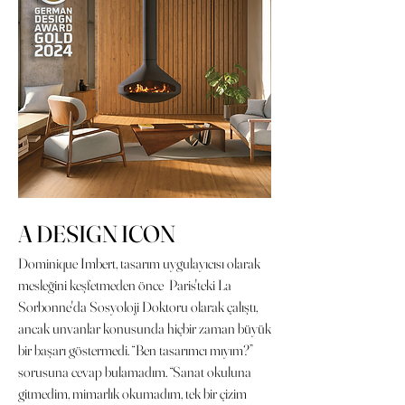
A DESIGN ICON
Dominique Imbert, tasarım uygulayıcısı olarak
mesleğini keşfetmeden önce Paris'teki La
Sorbonne'da Sosyoloji Doktoru olarak çalıştı,
ancak unvanlar konusunda hiçbir zaman büyük
bir başarı göstermedi. “Ben tasarımcı mıyım?”
sorusuna cevap bulamadım. “Sanat okuluna
gitmedim, mimarlık okumadım, tek bir çizim