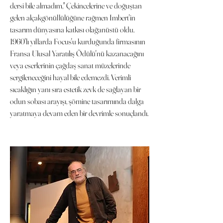
dersi bile almadım," Çekincelerine ve doğuştan
gelen alçakgönüllülüğüne rağmen Imbert'in
tasarım dünyasına katkısı olağanüstü oldu.
1960'lı yıllarda Focus'u kurduğunda firmasının
Fransa Ulusal Yaratılış Ödülü'nü kazanacağını
veya eserlerinin çağdaş sanat müzelerinde
sergileneceğini hayal bile edemezdi. Verimli
sıcaklığın yanı sıra estetik zevk de sağlayan bir
odun sobası arayışı, şömine tasarımında dalga
yaratmaya devam eden bir devrimle sonuçlandı.