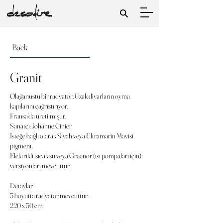
Back
Granit
Olağanüstü bir radyatör. Uzak diyarların oyma
kapılarını çağrıştırıyor.
Fransa'da üretilmiştir.
Sanatçı: Johanne Cinier
İsteğe bağlı olarak Siyah veya Ultramarin Mavisi
pigment.
Elektrikli, sıcak su veya Greenor (ısı pompaları için)
versiyonları mevcuttur.
Detaylar
5 boyutta radyatör mevcuttur:
220 x 50 cm