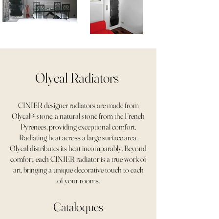
Olycal Radiators
CINIER designer radiators are made from
Olycal® stone, a natural stone from the French
Pyrenees, providing exceptional comfort.
Radiating heat across a large surface area,
Olycal distributes its heat incomparably. Beyond
comfort, each CINIER radiator is a true work of
art, bringing a unique decorative touch to each
of your rooms.
Cataloques