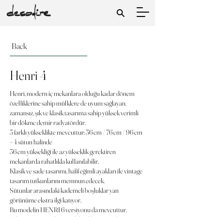
Back
Henri 4
Henri, modern iç mekanlara olduğu kadar dönem
özelliklerine sahip mülklere de uyum sağlayan,
zamansız, şık ve klasik tasarıma sahip yüksek verimli
bir dökme demir radyatördür.
3 farklı yükseklikte mevcuttur: 36 cm / 76 cm / 96 cm
– 4 sütun halinde
36 cm yüksekliği ile az yükseklik gerektiren
mekanlarda rahatlıkla kullanılabilir.
Klasik ve sade tasarımı, hafif eğimli ayakları ile vintage
tasarım tutkunlarını memnun edecek.
Sütunlar arasındaki kademeli boşluklar yan
görünüme ekstra ilgi katıyor.
Bu modelin HENRI 6 versiyonu da mevcuttur.