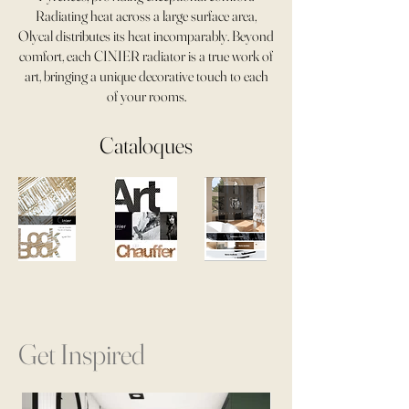
Radiating heat across a large surface area,
Olycal distributes its heat incomparably. Beyond
comfort, each CINIER radiator is a true work of
art, bringing a unique decorative touch to each
of your rooms.
Cataloques
Get Inspired