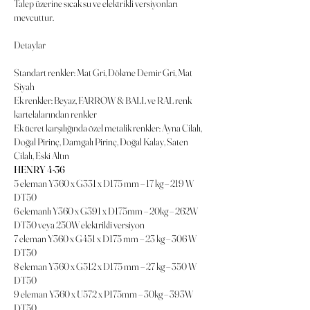
Talep üzerine sıcak su ve elektrikli versiyonları
mevcuttur.
Detaylar
Standart renkler: Mat Gri, Dökme Demir Gri, Mat
Siyah
Ek renkler: Beyaz, FARROW & BALL ve RAL renk
kartelalarından renkler
Ek ücret karşılığında özel metalik renkler: Ayna Cilalı,
Doğal Pirinç, Damgalı Pirinç, Doğal Kalay, Saten
Cilalı, Eski Altın
HENRY 4-36
5 eleman Y360 x G331 x D175 mm – 17 kg – 219 W
DT50
6 elemanlı Y360 x G391 x D175mm – 20kg – 262W
DT50 veya 250W elektrikli versiyon
7 eleman Y360 x G451 x D175 mm – 23 kg – 306 W
DT50
8 eleman Y360 x G512 x D175 mm – 27 kg – 350 W
DT50
9 eleman Y360 x U572 x P175mm – 30kg – 393W
DT50