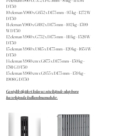
9 elemanY960 x U572 x P175mm – 84kg – 1145W
DT50
10 eleman Y960 x G632 x D175 mm – 93 kg – 1272 W
DT50
11 eleman Y960 x G692 x D175 mm – 102 kg – 1399
W DT50
12 eleman Y960 x G752 x D175 mm – 111 kg – 1526 W
DT50
13 eleman Y960 x U813 x D175 mm – 120 kg – 1654 W
DT50
14 eleman Y960 cm x G873 x D175 mm – 130 kg –
1781 G DT50
15 eleman Y960 cm x G933 x D175 mm – 139 kg –
1908 G DT50
Genişlik ölçüleri kılavuz niteliğinde olup boru
hazırlığında kullanılmamalıdır.