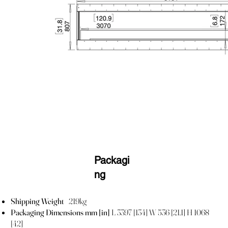
Packagi
ng
Shipping Weight
219kg
Packaging Dimensions mm [in]
L 3397 [134] W 536 [21.1] H 1068
[42]