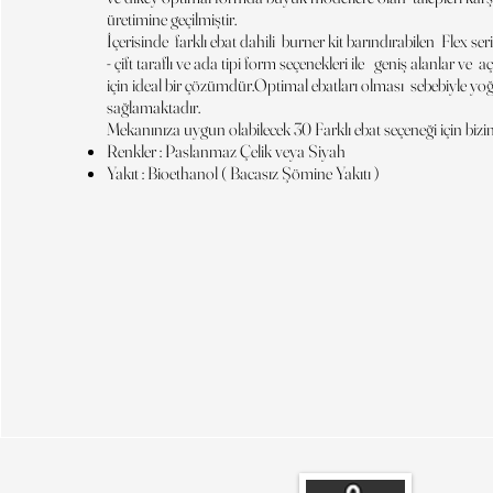
üretimine geçilmiştir.
İçerisinde farklı ebat dahili burner kit barındırabilen Flex se
- çift taraflı ve ada tipi form seçenekleri ile geniş alanlar ve 
için ideal bir çözümdür.Optimal ebatları olması sebebiyle yo
sağlamaktadır.
Mekanınıza uygun olabilecek 30 Farklı ebat seçeneği için biziml
Renkler : Paslanmaz Çelik veya Siyah
Yakıt : Bioethanol ( Bacasız Şömine Yakıtı )