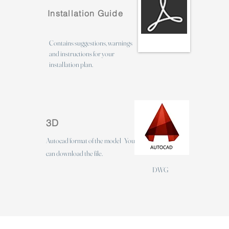
Installation Guide
Contains suggestions, warnings
and instructions for your
installation plan.
3D
Autocad format of the model
You
can download the file.
DWG