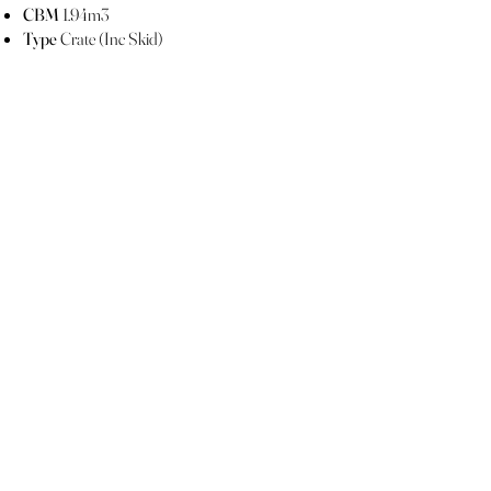
CBM
1.94m3
Type
Crate (Inc Skid)