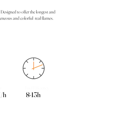
 Designed to offer the longest and
eneous and colorful real flames.
r
Fuel Efficiency
/h
8-13h