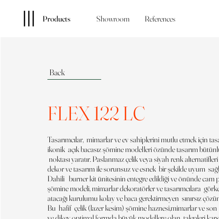
Products
Showroom
References
Back
FLEX 122 LC
Tasarımcılar, mimarlar ve ev sahiplerini mutlu etmek için ta
ikonik açık bacasız şömine modelleri özünde tasarım bütünlü
noktası yaratır. Paslanmaz çelik veya siyah renk alternatifle
dekor ve tasarım ile sorunsuz ve esnek bir şekilde uyum sağl
Dahili burner kit ünitesinin entegre edildiği ve önünde cam
şömine modeli, mimarlar dekoratörler ve tasarımcılara gör
atacağı kurulumu kolay ve baca gerektirmeyen sınırsız çözü
Bu hafif çelik (lazer kesim) şömine haznesi,mimarlar ve son 
ve dikey optimal formda büyük modellere olan talepleri karş