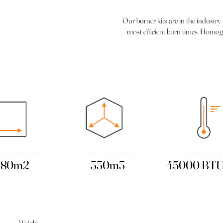
Our burner kits are in the industry
most efficient burn times. Homog
ge Heating m2
Min.Used Volume
Thermal Powe
180m2
330m3
45000 BTU
Weight