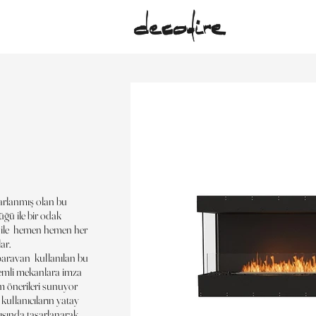
sarlanmış olan bu
ğü ile bir odak
ri ile hemen hemen her
ar.
 paravan kullanılan bu
kemli mekanlara imza
m önerileri sunuyor
kullanıcıların yatay
ısında tasarlanarak