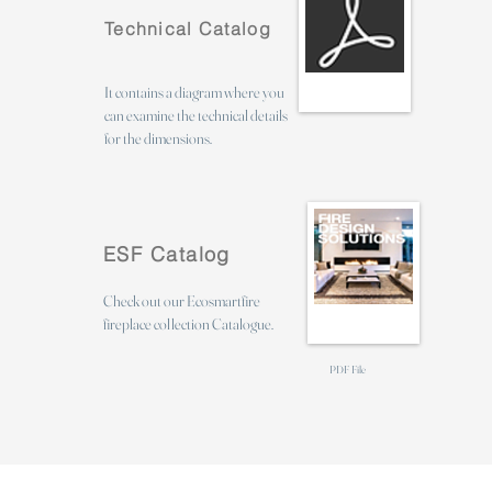
Technical Catalog
It contains a diagram where you
can examine the technical details
for the dimensions.
ESF Catalog
Check out our Ecosmartfire
fireplace collection Catalogue.
PDF File