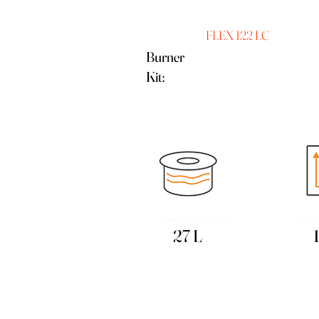
FLEX 122 LC
Burner
Kit:
Fuel Its capacity
Avera
27 L