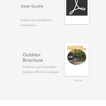
User Guide
Includes post-installation
instructions.
Outdoor
Brochure
Check out our Ecosmartfire
fireplace collection Catalogue.
PDF File