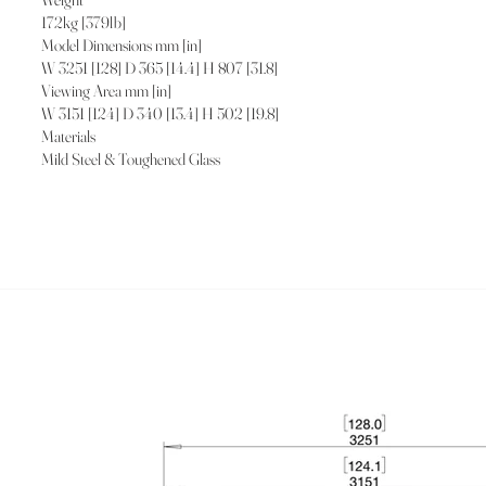
172kg [379lb]
Model Dimensions mm [in]
W 3251 [128] D 365 [14.4] H 807 [31.8]
Viewing Area mm [in]
W 3151 [124] D 340 [13.4] H 502 [19.8]
Materials
Mild Steel & Toughened Glass