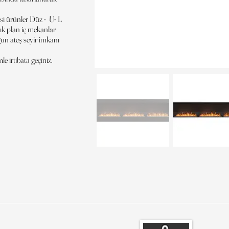
risi ürünler Düz - U- L
açık plan iç mekanlar
ğun ateş seyir imkanı
e irtibata geçiniz.