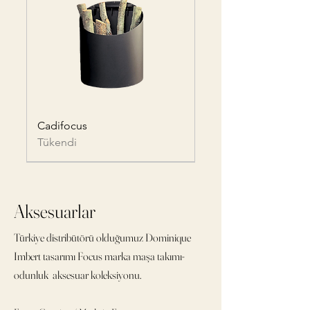
Cadifocus
Tükendi
Aksesuarlar
Türkiye distribütörü olduğumuz Dominique
Imbert tasarımı Focus marka maşa takımı-
odunluk aksesuar koleksiyonu.
STANNFOCUS
KASIFOCUS
DELTAFOCUS
KYLINDROFOCUS