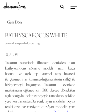
Geri Dön
BATHYSCAFOCUS WHITE
central, suspended, rotating
5,5 kW
Tasarım sürecinde ilhamını denizden alan
Bathyscafocus şömine modeli uzun baca
borusu ve açık tip küresel ateş haznesi
ile geometrinin kusursuzluğunu ateşin saflığı ile
birleştirmeyi başarıyor. Tasarım evinizde
maksimum eğlence için 360 derece dönebilen
açık ocağıyla odanızı neşeyle ısıtabilecek şekilde
yere kurulmuştur.Bu renk aynı modelin beyaz
renkli özel bir versiyonudur.Aynı modelin yere