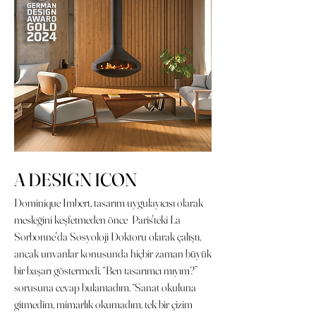
A DESIGN ICON
Dominique Imbert, tasarım uygulayıcısı olarak
mesleğini keşfetmeden önce Paris'teki La
Sorbonne'da Sosyoloji Doktoru olarak çalıştı,
ancak unvanlar konusunda hiçbir zaman büyük
bir başarı göstermedi. “Ben tasarımcı mıyım?”
sorusuna cevap bulamadım. “Sanat okuluna
gitmedim, mimarlık okumadım, tek bir çizim