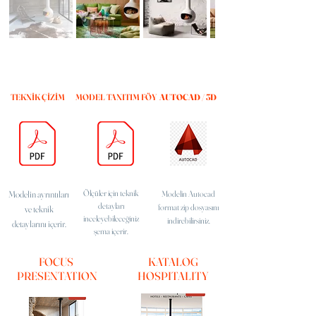
TEKNİK ÇİZİM
MODEL TANITIM FÖY
AUTOCAD / 3D
Ölçüler için teknik
Modelin ayrıntıları
Modelin Autocad
detayları
format
zip dosyasını
ve teknik
inceleyebileceğiniz
indirebilirsiniz.
detaylarını içerir.
şema içerir.
FOCUS
KATALOG
PRESENTATION
HOSPITALITY