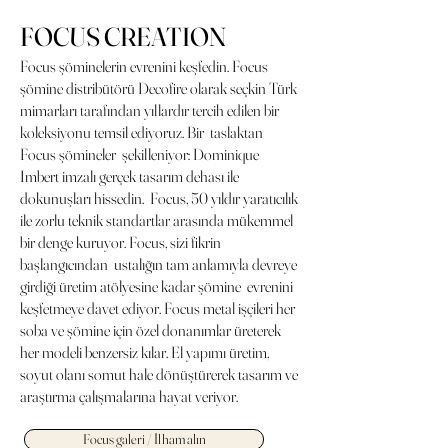
FOCUS CREATION
Focus şöminelerin evrenini keşfedin. Focus
şömine distribütörü Decofire olarak seçkin Türk
mimarları tarafından yıllardır tercih edilen bir
koleksiyonu temsil ediyoruz. Bir taslaktan
Focus şömineler şekilleniyor: Dominique
Imbert imzalı gerçek tasarım dehası ile
dokunuşları hissedin. Focus, 50 yıldır yaratıcılık
ile zorlu teknik standartlar arasında mükemmel
bir denge kuruyor. Focus, sizi fikrin
başlangıcından ustalığın tam anlamıyla devreye
girdiği üretim atölyesine kadar şömine evrenini
keşfetmeye davet ediyor. Focus metal işçileri her
soba ve şömine için özel donanımlar üreterek
her modeli benzersiz kılar. El yapımı üretim,
soyut olanı somut hale dönüştürerek tasarım ve
araştırma çalışmalarına hayat veriyor.
Focus galeri / İlham alın