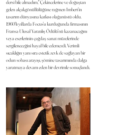
dersi bile almadım," Çekincelerine ve doğuştan
gelen alçakgönüllülüğüne rağmen Imbert'in
tasarım dünyasına katkısı olağanüstü oldu.
1960'lı yıllarda Focus'u kurduğunda firmasının
Fransa Ulusal Yaratılış Ödülü'nü kazanacağını
veya eserlerinin çağdaş sanat müzelerinde
sergileneceğini hayal bile edemezdi. Verimli
sıcaklığın yanı sıra estetik zevk de sağlayan bir
odun sobası arayışı, şömine tasarımında dalga
yaratmaya devam eden bir devrimle sonuçlandı.