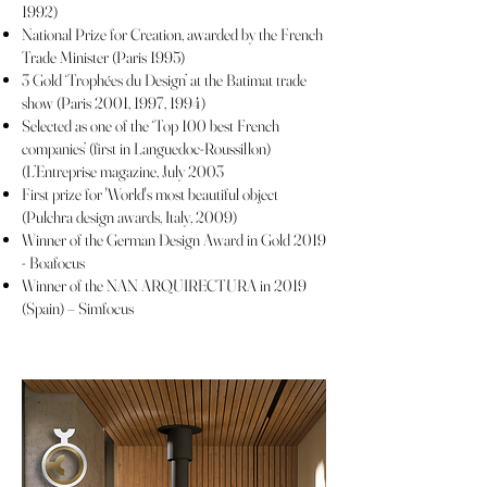
1992)
National Prize for Creation, awarded by the French
Trade Minister (Paris 1995)
3 Gold ‘Trophées du Design’ at the Batimat trade
show (Paris 2001, 1997, 1994)
Selected as one of the ‘Top 100 best French
companies’ (first in Languedoc-Roussillon)
(L’Entreprise magazine, July 2003
First prize for 'World's most beautiful object
(Pulchra design awards, Italy, 2009)
Winner of the German Design Award in Gold 2019
- Boafocus
Winner of the NAN ARQUIRECTURA in 2019
(Spain) – Simfocus