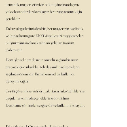
uzmanlık, müşterilerimizin hak ettiğine inandığımız
yüksek standartları karşılayan bir ürün yaratmak için
gereklidir.
En büyük güçlerimizden biri, her müşterinin özel istek
ve ihtiyaçlarına göre %100
kişiselleştirilmiş
şömineler
oluşturmamıza olanak tanıyan şirket içi tasarım
ekibimizdir.
Hem işlevsel hem de uzun ömürlü sağlam bir ürün
üretmek için yüksek kaliteli, dayanıklı malzemelerin
seçilmesi önemlidir. Bu mükemmel bir kullanıcı
deneyimi sağlar.
Çeşitli güvenlik sensörleri, yakıt tasarrufu özellikleri ve
uygulama kontrol seçenekleriyle donatılmış
Decoflame şömineler sezgiseldir ve kullanımı kolaydır.