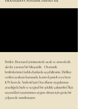
Bioethanol Otomatik Burner kit
Brülör, Bioetanol şöminenizde sıcak ve atmosferik
alevler yaratan bir bileşendir. Otomatik
brülörlerimizi farklı ebatlarda seçebilirsiniz. Birlikte
verilen uzaktan kumanda, kontrol paneli veya hem
iOS hem de Android için Decoflame uygulaması
aracılığıyla hızlı ve sezgisel bir şekilde çalıştırılır.Ölçü
seçenekleri tasarımınıza uygun olması için geniş bir
yelpazede sunulmuştur.