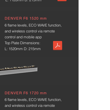
DENVER F6 1520 mm
6 flame levels, ECO WAVE function,
and wireless control via remote
control and mobile app
DENVER F6 1320 mm
Top Plate Dimensions:
L: 1520mm D: 215mm
6 flame levels, ECO WAVE function,
and wireless control via remote control
and mobile app
Top Plate Dimensions:
L: 1320mm D: 215mm
DENVER F6 1720 mm
6 flame levels, ECO WAVE function,
and wireless control via remote