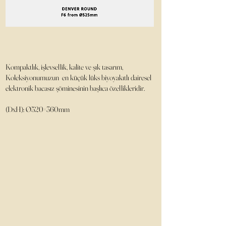
Kompaktlık, işlevsellik, kalite ve şık tasarım,
Koleksiyonumuzun en küçük lüks biyoyakıtlı dairesel
elektronik bacasız şöminesinin başlıca özellikleridir.
(DxH): Ø520×360mm