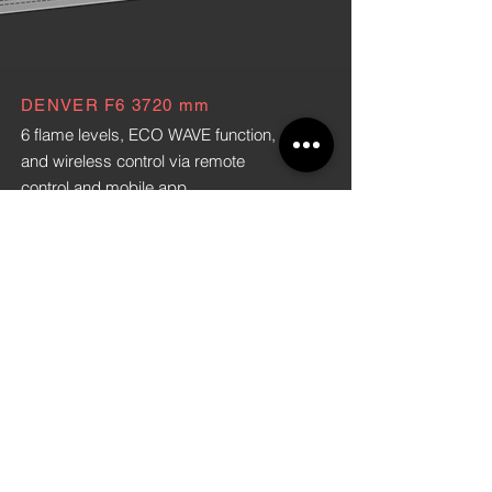
DENVER F6 3720 mm
6 flame levels, ECO WAVE function,
and wireless control via remote
control and mobile app
Top Plate Dimensions:
L: 3720mm D: 215mm