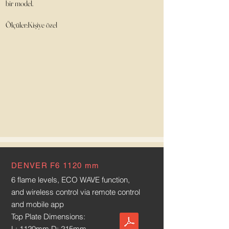
bir model.
Ölçüler:Kişiye özel
DENVER F6 1120 mm
6 flame levels, ECO WAVE function,
and wireless control via remote control
and mobile app
Top Plate Dimensions:
L: 1120mm
D: 215mm