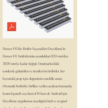
Denver F6 Bio Brülör Seçenekleri Decoflame'in
Denver F6 brülörlerinin uzunlukları 620 mm'den
3920 mm'ye kadar değişir. Danimarka'daki
tesislerde geliştirilen ve üretilen bu brülörler, her
boyuttaki proje için olağanüstü esneklik sunar..
Otomatik brülörler, birlikte verilen uzaktan kumanda,
kontrol paneli veya hem iOS hem de Android için
Decoflame uygulaması aracılığıyla hızlı ve sezgisel