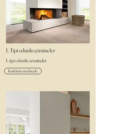
L Tipi odunlu şömineler
L tipi odunlu şömineler
Koleksiyonu İncele