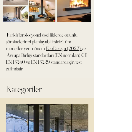
Farklı fonsksiyonel özelliklerde odunlu
şöminelerinizi planlayabilirsiniz.Tüm
modeller yeni dönem
EcoDesign (2022)
ve
Avrupa Birliği standartları (EN normları) CE
EN 13240 ve EN 13229 standardı için test
edilmiştir.
Kategoriler