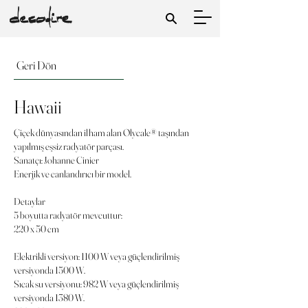
Geri Dön
Hawaii
Çiçek dünyasından ilham alan Olycale® taşından
yapılmış eşsiz radyatör parçası.
Sanatçı: Johanne Cinier
Enerjik ve canlandırıcı bir model.
Detaylar
5 boyutta radyatör mevcuttur:
220 x 50 cm
Elektrikli versiyon: 1100 W veya güçlendirilmiş
versiyonda 1500 W.
Sıcak su versiyonu: 982 W veya güçlendirilmiş
versiyonda 1380 W.