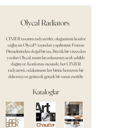
Olycal Radiators
CINIER tasarım radyatörler, olağanüstü konfor
sağlayan Olycal® taşından yapılmıştır; Fransız
Pirenelerinden doğal bir taş. Büyük bir yüzeyden
yayılan Olycal, ısısını kıyaslanamayacak şekilde
dağıtıyor. Konforun ötesinde, her CINIER
radyatörü, odalarınızın her birine benzersiz bir
dekorasyon getirecek gerçek bir sanat eseridir.
Kataloglar