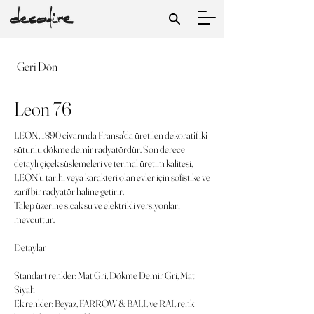
Geri Dön
Leon 76
LEON, 1890 civarında Fransa'da üretilen dekoratif iki
sütunlu dökme demir radyatördür. Son derece
detaylı çiçek süslemeleri ve termal üretim kalitesi,
LEON'u tarihi veya karakteri olan evler için sofistike ve
zarif bir radyatör haline getirir.
Talep üzerine sıcak su ve elektrikli versiyonları
mevcuttur.
Detaylar
Standart renkler: Mat Gri, Dökme Demir Gri, Mat
Siyah
Ek renkler: Beyaz, FARROW & BALL ve RAL renk