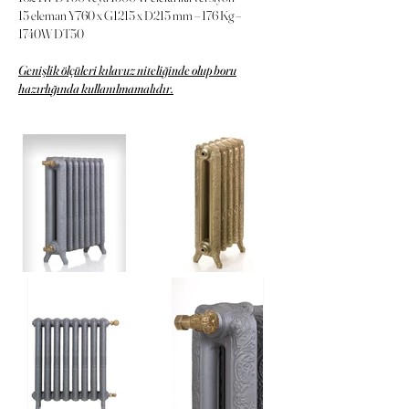
15 eleman Y760 x G1215 x D215 mm – 176 Kg –
1740W DT50
Genişlik ölçüleri kılavuz niteliğinde olup boru
hazırlığında kullanılmamalıdır.