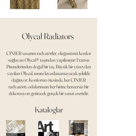
Olycal Radiators
CINIER tasarım radyatörler, olağanüstü konfor
sağlayan Olycal® taşından yapılmıştır; Fransız
Pirenelerinden doğal bir taş. Büyük bir yüzeyden
yayılan Olycal, ısısını kıyaslanamayacak şekilde
dağıtıyor. Konforun ötesinde, her CINIER
radyatörü, odalarınızın her birine benzersiz bir
dekorasyon getirecek gerçek bir sanat eseridir.
Kataloglar