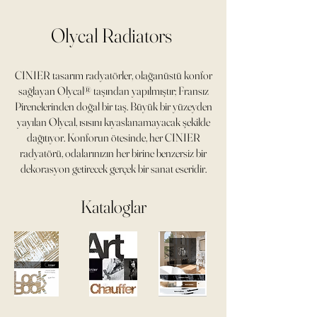
Olycal Radiators
CINIER tasarım radyatörler, olağanüstü konfor
sağlayan Olycal® taşından yapılmıştır; Fransız
Pirenelerinden doğal bir taş. Büyük bir yüzeyden
yayılan Olycal, ısısını kıyaslanamayacak şekilde
dağıtıyor. Konforun ötesinde, her CINIER
radyatörü, odalarınızın her birine benzersiz bir
dekorasyon getirecek gerçek bir sanat eseridir.
Kataloglar