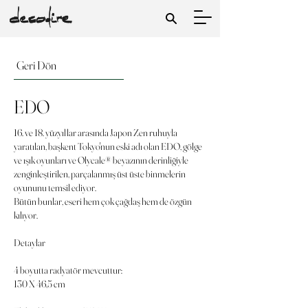
Geri Dön
EDO
16. ve 18. yüzyıllar arasında Japon Zen ruhuyla
yaratılan, başkent Tokyo'nun eski adı olan EDO, gölge
ve ışık oyunları ve Olycale® beyazının derinliğiyle
zenginleştirilen, parçalanmış üst üste binmelerin
oyununu temsil ediyor.
Bütün bunlar, eseri hem çok çağdaş hem de özgün
kılıyor.
Detaylar
4 boyutta radyatör mevcuttur:
130 X 46,5 cm