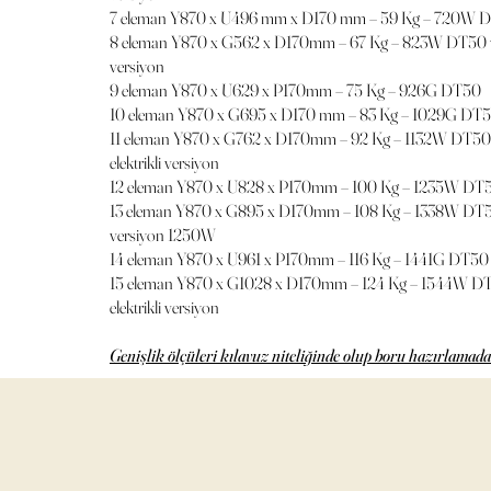
7 eleman Y870 x U496 mm x D170 mm – 59 Kg – 720W 
8 eleman Y870 x G562 x D170mm – 67 Kg – 823W DT50 ve
versiyon
9 eleman Y870 x U629 x P170mm – 75 Kg – 926G DT50
10 eleman Y870 x G695 x D170 mm – 83 Kg – 1029G DT
11 eleman Y870 x G762 x D170mm – 92 Kg – 1132W DT5
elektrikli versiyon
12 eleman Y870 x U828 x P170mm – 100 Kg – 1235W DT
13 eleman Y870 x G895 x D170mm – 108 Kg – 1338W DT50 
versiyon 1250W
14 eleman Y870 x U961 x P170mm – 116 Kg – 1441G DT50
15 eleman Y870 x G1028 x D170mm – 124 Kg – 1544W D
elektrikli versiyon
Genişlik ölçüleri kılavuz niteliğinde olup boru hazırlamad