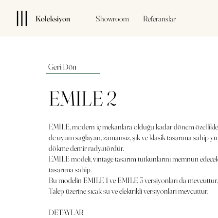
Koleksiyon
Showroom
Referanslar
Geri Dön
EMILE 2
EMILE, modern iç mekanlara olduğu kadar dönem özellikler
de uyum sağlayan, zamansız, şık ve klasik tasarıma sahip yük
dökme demir radyatördür.
EMILE modeli, vintage tasarım tutkunlarını memnun edecek k
tasarıma sahip.
Bu modelin EMILE 1 ve EMILE 3 versiyonları da mevcuttur.
Talep üzerine sıcak su ve elektrikli versiyonları mevcuttur.
DETAYLAR