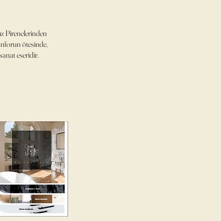
z Pirenelerinden
onforun ötesinde,
anat eseridir.