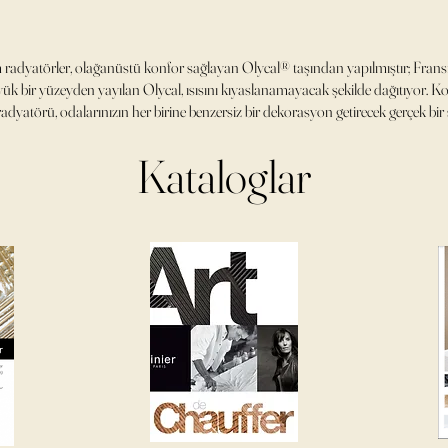
adyatörler, olağanüstü konfor sağlayan Olycal® taşından yapılmıştır; Fransı
üyük bir yüzeyden yayılan Olycal, ısısını kıyaslanamayacak şekilde dağıtıyor. K
dyatörü, odalarınızın her birine benzersiz bir dekorasyon getirecek gerçek bir s
Kataloglar