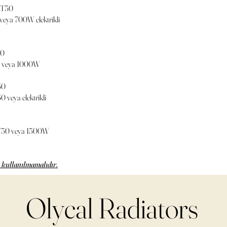
DT50
ya 700W elektrikli
50
0 veya 1000W
50
veya elektrikli
T50 veya 1500W
a kullanılmamalıdır.
Olycal Radiators