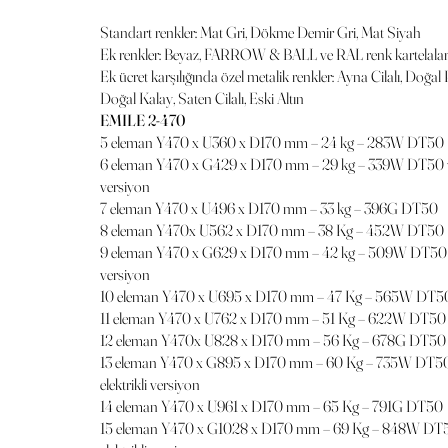
Standart renkler: Mat Gri, Dökme Demir Gri, Mat Siyah
Ek renkler: Beyaz, FARROW & BALL ve RAL renk kartelalar
Ek ücret karşılığında özel metalik renkler: Ayna Cilalı, Doğal 
Doğal Kalay, Saten Cilalı, Eski Altın
EMILE 2-470
5 eleman Y470 x U360 x D170 mm – 24 kg – 283W DT50
6 eleman Y470 x G429 x D170 mm – 29 kg – 339W DT50 v
versiyon
7 eleman Y470 x U496 x D170 mm – 33 kg – 396G DT50
8 eleman Y470x U562 x D170 mm – 38 Kg – 452W DT50
9 eleman Y470 x G629 x D170 mm – 42 kg – 509W DT50 v
versiyon
10 eleman Y470 x U695 x D170 mm – 47 Kg – 565W DT5
11 eleman Y470 x U762 x D170 mm – 51 Kg – 622W DT50
12 eleman Y470x U828 x D170 mm – 56 Kg – 678G DT50
13 eleman Y470 x G895 x D170 mm – 60 Kg – 735W DT5
elektrikli versiyon
14 eleman Y470 x U961 x D170 mm – 65 Kg – 791G DT50
15 eleman Y470 x G1028 x D170 mm – 69 Kg – 848W DT