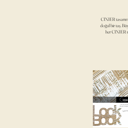
CINIER tasarım r
doğal bir taş. B
her CINIER ra