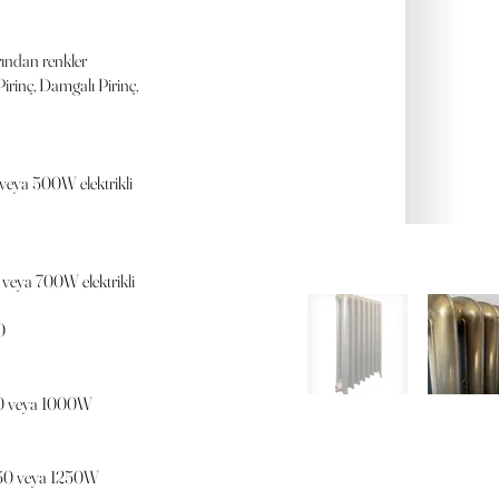
ından renkler
Pirinç, Damgalı Pirinç,
eya 500W elektrikli
eya 700W elektrikli
0
0 veya 1000W
50 veya 1250W