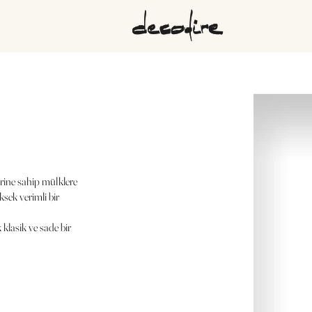
ine sahip mülklere
sek verimli bir
lasik ve sade bir