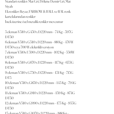
Standart renkler: Mat Gri, Dökme Demir Gri, Mat
Siyah
Ek renkler: Beyaz, FARROW & BALL ve RAL renk
kartelalarından renkler
İstek üzerine özel metalik renkler mevcuttur
5 eleman Y510 x G430 x D220 mm – 74 Kg – 397G
DT50
6 eleman Y510 x G510 x D220 mm – 88 Kg – 476 W
DT50 veya 700 W elektrikli versiyon
7 eleman Y510x U590 x D220 mm – 102 Kg – 556W
DT50
8 eleman Y510 x G670 x D220 mm – 117 Kg – 635G
DT50
9 eleman Y510 x G750 x D220 mm – 131 Kg – 715G
DT5
10 eleman Y510 x G830 x D220 mm – 145 Kg – 794G
DT50
11 eleman Y510 x G910 x D220 mm – 159 Kg – 874G
DT50
12 eleman Y510 x G990 x D220 mm – 173 Kg – 953G
DT50
13 eleman Y510 x G1070 x D220 mm – 188 Kg –