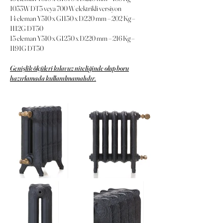
1033W DT5 veya 700 W elektrikli versiyon
14 eleman Y510 x G1150 x D220 mm – 202 Kg –
1112G DT50
15 eleman Y510 x G1230 x D220 mm – 216 Kg –
1191G DT50
Genişlik ölçüleri kılavuz niteliğinde olup boru
hazırlamada kullanılmamalıdır.