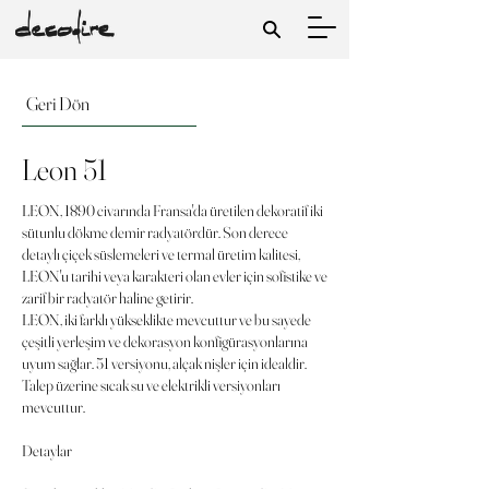
Geri Dön
Leon 51
LEON, 1890 civarında Fransa'da üretilen dekoratif iki
sütunlu dökme demir radyatördür. Son derece
detaylı çiçek süslemeleri ve termal üretim kalitesi,
LEON'u tarihi veya karakteri olan evler için sofistike ve
zarif bir radyatör haline getirir.
LEON, iki farklı yükseklikte mevcuttur ve bu sayede
çeşitli yerleşim ve dekorasyon konfigürasyonlarına
uyum sağlar. 51 versiyonu, alçak nişler için idealdir.
Talep üzerine sıcak su ve elektrikli versiyonları
mevcuttur.
Detaylar