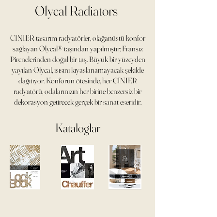
Olycal Radiators
CINIER tasarım radyatörler, olağanüstü konfor
sağlayan Olycal® taşından yapılmıştır; Fransız
Pirenelerinden doğal bir taş. Büyük bir yüzeyden
yayılan Olycal, ısısını kıyaslanamayacak şekilde
dağıtıyor. Konforun ötesinde, her CINIER
radyatörü, odalarınızın her birine benzersiz bir
dekorasyon getirecek gerçek bir sanat eseridir.
Kataloglar