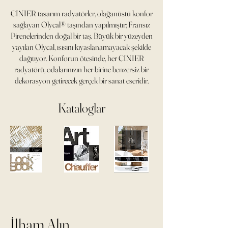
CINIER tasarım radyatörler, olağanüstü konfor
sağlayan Olycal® taşından yapılmıştır; Fransız
Pirenelerinden doğal bir taş. Büyük bir yüzeyden
yayılan Olycal, ısısını kıyaslanamayacak şekilde
dağıtıyor. Konforun ötesinde, her CINIER
radyatörü, odalarınızın her birine benzersiz bir
dekorasyon getirecek gerçek bir sanat eseridir.
Kataloglar
İlham Alın