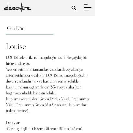
Geri Dön
Louise
LOUISE elektrikli ısıtma çubuğu kesinlikle çağdaş bir
his uyandırıyor.
Yerden ısıtmanın tamamlayıcısı olarak veya banyo
zaten ısıtılmışsa ideal olan LOUISE ısıtma çubuğu, bir
duvarı canlandırmak ve havluların en iyi şekilde
kurutulmasını sağlamak için 2-3-4 veya daha fazla
bağımsız çubukla birleştirilebilir.
Kaplama seçenekleri: Krom, Parlak Nikel, Fırçalanmış
Nikel, Fırçalanmış Krom, Mat Siyah, özel kaplamalar
(talep üzerine).
Detaylar
4 farklı genişlikte (40 cm / 50 cm / 60 cm / 75 cm)