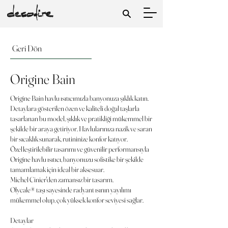
Geri Dön
Origine Bain
Origine Bain havlu ısıtıcımızla banyonuza şıklık katın.
Detaylara gösterilen özen ve kaliteli doğal taşlarla
tasarlanan bu model, şıklık ve pratikliği mükemmel bir
şekilde bir araya getiriyor. Havlularınıza nazik ve saran
bir sıcaklık sunarak, rutininize konfor katıyor.
Özelleştirilebilir tasarımı ve güvenilir performansıyla
Origine havlu ısıtıcı, banyonuzu sofistike bir şekilde
tamamlamak için ideal bir aksesuar.
Michel Cinier'den zamansız bir tasarım.
Olycale® taşı sayesinde radyant ısının yayılımı
mükemmel olup, çok yüksek konfor seviyesi sağlar.
Detaylar