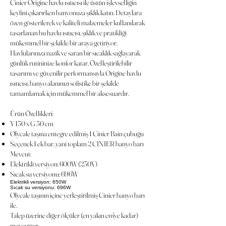
Cinier Origine havlu ısıtıcısı ile üstün işlevselliğin
keyfini çıkarırken banyonuza şıklık katın. Detaylara
özen gösterilerek ve kaliteli malzemeler kullanılarak
tasarlanan bu havlu ısıtıcısı, şıklık ve pratikliği
mükemmel bir şekilde bir araya getiriyor.
Havlularınıza nazik ve saran bir sıcaklık sağlayarak
günlük rutininize konfor katar. Özelleştirilebilir
tasarımı ve güvenilir performansıyla Origine havlu
ısıtıcısı, banyo alanınızı sofistike bir şekilde
tamamlamak için mükemmel bir aksesuardır.
Ürün Özellikleri:
Y 130 x G 50 cm
Olycale taşına entegre edilmiş 1 Cinier Bain çubuğu
Seçenek 1 ek bar, yani toplam 2 CINIER banyo barı
Mevcut:
Elektrikli versiyon: 600W (230V)
Sıcak su versiyonu: 696W
Elektrikli versiyon: 650W
Sıcak su versiyonu: 696W
Olycale taşının içine yerleştirilmiş Cinier banyo barı
ile.
Talep üzerine diğer ölçüler (en yakın cm'ye kadar)
mevcuttur.