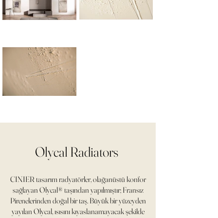
Olycal Radiators
CINIER tasarım radyatörler, olağanüstü konfor
sağlayan Olycal® taşından yapılmıştır; Fransız
Pirenelerinden doğal bir taş. Büyük bir yüzeyden
yayılan Olycal, ısısını kıyaslanamayacak şekilde