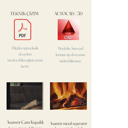
TEKNİK ÇİZİM
AUTOCAD / 3D
Ölçüler için teknik
Modelin Autocad
detayları
format
zip dosyasını
inceleyebileceğiniz şema
indirebilirsiniz.
içerir.
Asansör Cam Kapaklı
Asansör metal seperatör