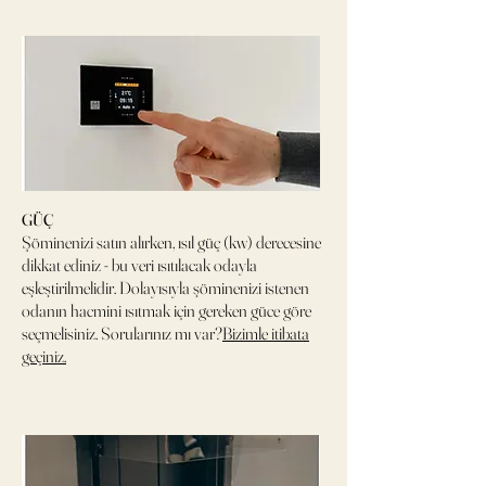
GÜÇ
Şöminenizi satın alırken, ısıl güç (kw) derecesine
dikkat ediniz - bu veri ısıtılacak odayla
eşleştirilmelidir. Dolayısıyla şöminenizi istenen
odanın hacmini ısıtmak için gereken güce göre
seçmelisiniz. Sorularınız mı var?
Bizimle itibata
geçiniz.