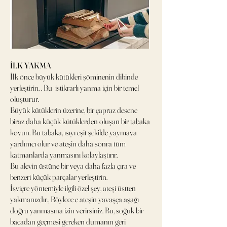
İLK YAKMA
İlk önce büyük kütükleri şöminenin dibinde
yerleştirin. . Bu istikrarlı yanma için bir temel
oluşturur.
Büyük kütüklerin üzerine, bir çapraz desene
biraz daha küçük kütüklerden oluşan bir tabaka
koyun. Bu tabaka, ısıyı eşit şekilde yaymaya
yardımcı olur ve ateşin daha sonra tüm
katmanlarda yanmasını kolaylaştırır.
Bu alevin üstüne bir veya daha fazla çıra ve
benzeri küçük parçalar yerleştirin.
İsviçre yöntemiyle ilgili özel şey, ateşi üstten
yakmanızdır., Böylece e ateşin yavaşça aşağı
doğru yanmasına izin verirsiniz. Bu, soğuk bir
bacadan geçmesi gereken dumanın geri