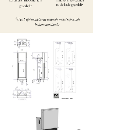
Luna serisi modeller için
Luna serisi tek cepheli
modellerde geçerlidir.
geçerlidir.
*U ve L tipi modellerde asansör metal seperatör
bulunmamaktadır.