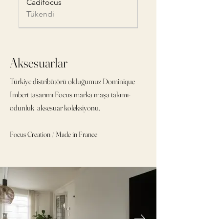
Cadifocus
Tükendi
Aksesuarlar
Türkiye distribütörü olduğumuz Dominique
Imbert tasarımı Focus marka maşa takımı-
odunluk aksesuar koleksiyonu.
STANNFOCUS
KASIFOCUS
DELTAFOCUS
KYLINDROFOCUS
Focus Creation / Made in France
Tükendi
Tükendi
Tükendi
Fiyat
₺56.400,00
Ücretsiz gönderim