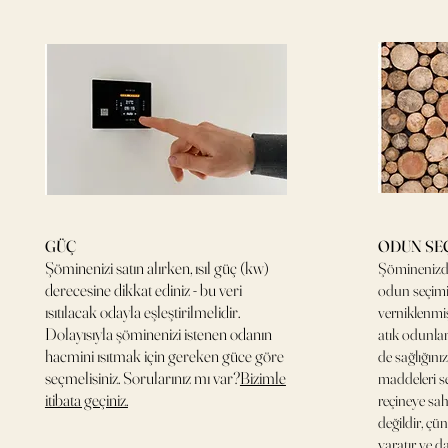
GÜÇ
ODUN SE
Şöminenizi satın alırken, ısıl güç (kw)
Şöminenizde
derecesine dikkat ediniz - bu veri
odun seçimi
ısıtılacak odayla eşleştirilmelidir.
verniklenmiş
Dolayısıyla şöminenizi istenen odanın
atık odunla
hacmini ısıtmak için gereken güce göre
de sağlığınız
seçmelisiniz. Sorularınız mı var?
Bizimle
maddeleri se
itibata geçiniz.
reçineye sah
değildir, ç
yaratır ve da