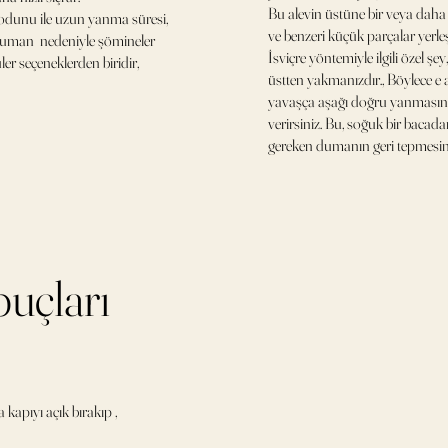
Bu alevin üstüne bir veya daha 
dunu ile uzun yanma süresi,
ve benzeri küçük parçalar yerleş
man nedeniyle şömineler
İsviçre yöntemiyle ilgili özel şey,
ler seçeneklerden biridir,
üstten yakmanızdır., Böylece e 
yavaşça aşağı doğru yanmasına
verirsiniz. Bu, soğuk bir bacad
gereken dumanın geri tepmesini
puçları
 kapıyı açık bırakıp ,