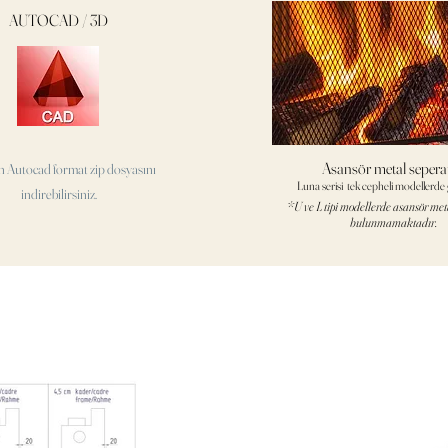
AUTOCAD / 3D
Asansör metal sepera
n Autocad format
zip dosyasını
Luna serisi tek cepheli modellerde g
indirebilirsiniz.
*U ve L tipi modellerde asansör met
bulunmamaktadır.