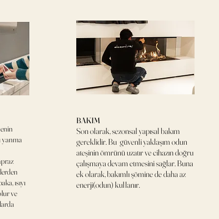
BAKIM
nenin
Son olarak, sezonsal yapısal bakım
rlı yanma
gereklidir. Bu güvenli yaklaşım odun
ateşinin ömrünü uzatır ve cihazın doğru
apraz
çalışmaya devam etmesini sağlar. Buna
lerden
ek olarak, bakımlı şömine de daha az
aka, ısıyı
enerji(odun) kullanır.
olur ve
larda