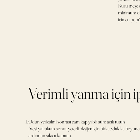
Kuru meşe o
minimum du
için en popü
Verimli yanma için i
Odun yerleşimi sonrası cam kapıyı bir süre açık tutun
Ateşi yaktıktan sonra, yeterli oksijen için birkaç dakika boyunca
ardından sıkıca kapatın.