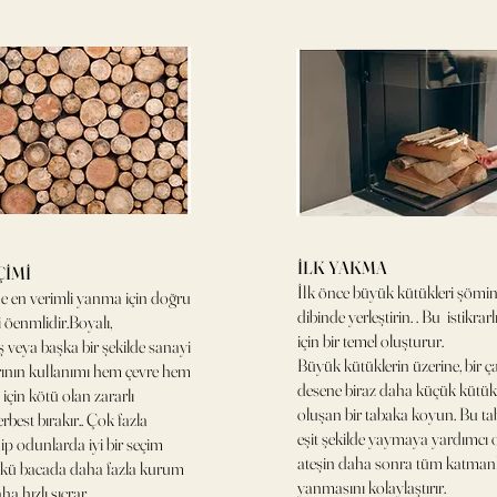
İLK YAKMA
ÇİMİ
İlk önce büyük kütükleri şömi
 en verimli yanma için doğru
dibinde yerleştirin. . Bu istikra
 öenmlidir.Boyalı,
için bir temel oluşturur.
 veya başka bir şekilde sanayi
Büyük kütüklerin üzerine, bir ç
rının kullanımı hem çevre hem
desene biraz daha küçük kütük
 için kötü olan zararlı
oluşan bir tabaka koyun. Bu tab
rbest bırakır.. Çok fazla
eşit şekilde yaymaya yardımcı 
ip odunlarda iyi bir seçim
ateşin daha sonra tüm katman
ünkü bacada daha fazla kurum
yanmasını kolaylaştırır.
ha hızlı sıçrar.