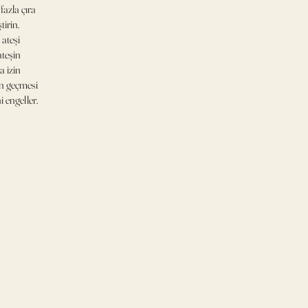
fazla çıra
tirin.
 ateşi
ateşin
 izin
an geçmesi
 engeller.