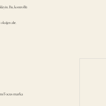
eyin. Bu, kontrollü
oksijen alır.
ımı Focus marka