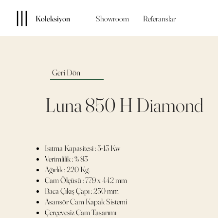
Koleksiyon
Showroom
Referanslar
Geri Dön
Luna 850 H Diamond
Isıtma Kapasitesi : 5-13 Kw
Verimlilik : % 83
Ağırlık : 220 Kg.
Cam Ölçüsü : 779 x 442 mm
Baca Çıkış Çapı : 250 mm
Asansör Cam Kapak Sistemi
Çerçevesiz Cam Tasarımı