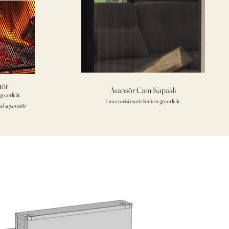
tör
Asansör Cam Kapaklı
eçerlidir.
Luna serisi modeller için geçerlidir.
al seperatör