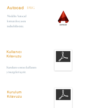
Autocad
DWG
Modelin Autocad
format
dosyasını
indirebilirsiniz.
Kullanıcı
Kılavuzu
Kurulum sonrası kullanım
yönergeleri içerir.
Kurulum
Kılavuzu