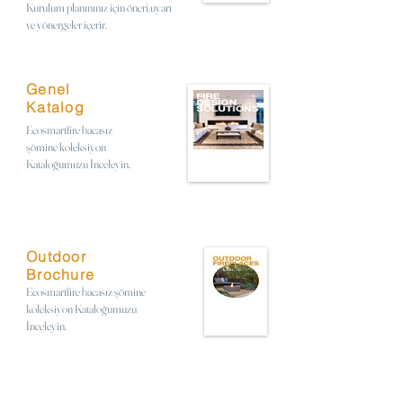
Kurulum planınınız için öneri,uyarı
ve yönergeler içerir.
Genel
Katalog
Ecosmartfire bacasız
şömine koleksiyon
Kataloğumuzu İnceleyin.
Outdoor
Brochure
Ecosmartfire bacasız şömine
koleksiyon Kataloğumuzu
İnceleyin.