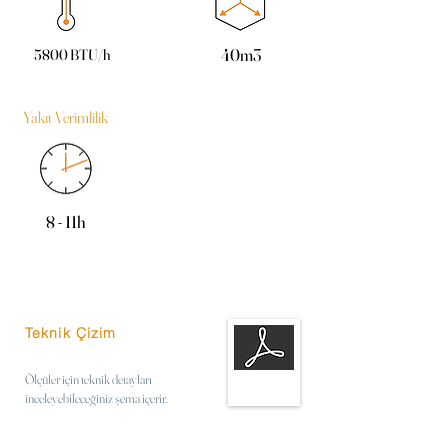
40m3
5800 BTU/h
Yakıt Verimlilik
8 - 11h
Teknik Çizim
Ölçüler için teknik detayları
inceleyebileceğiniz şema içerir.