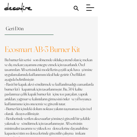
Geri Dön
Ecosmart AB-3 Burner Kit
Bu burner kit serisi son dönemde oldukça trend olan iç mekan
ve dış mekan yaşamını entegre etmek için tasarlandı. Özel
tasarımları AB serisindeki modellerin çeşitli açık hava şömine
uygulamalarında kullanımını ideal hale getirir. Özellikleri
aşağıda belirtilmiştir:
• Basit bir kapak alevi söndürmek ve kullanılmadığı zamanlarda
burner kit’i kapatmak için tasarlanmıştır. Bu, 304 kalite
paslanmaz çelik kapak burner kit içine toz parçaları, yaprak
artıkları, yağmur ve kalıntıların girmesini önler ve yıl boyunca
kullanımınız için onu temiz ve güvenli tutar.
• Burner kit içindeki dolum noktası yakıtın taşmaması için özel
olarak dizayn edilmiştir.
• Beraberinde verilen aksesuarlar şömineyi güvenli bir şekilde
yakmak ve söndürmek için tasarlanmıştır. AB serisinin
minimalist tasarımı ve yüksek ısı derecelerine dayanabilme
kapasitesi tüm ısı derecelerinde güvenilir çalışma imkanı