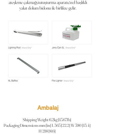
ateşleme çakmağı,tutuşturma aparatı,özel başlıklı
yakıt dolum bidonu ile birlikte gelir.
Ambalaj
Shipping Weight 6.2kg [13.67lb]
Packaging Dimensions mm [in] L 563 [22.2] W 390 [15.4]
H 218 [8.6]