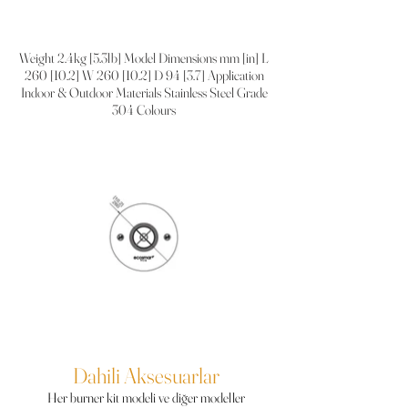
Weight 2.4kg [5.3lb] Model Dimensions mm [in] L
260 [10.2] W 260 [10.2] D 94 [3.7] Application
Indoor & Outdoor Materials Stainless Steel Grade
304 Colours
Dahili Aksesuarlar
Her burner kit modeli ve diğer modeller