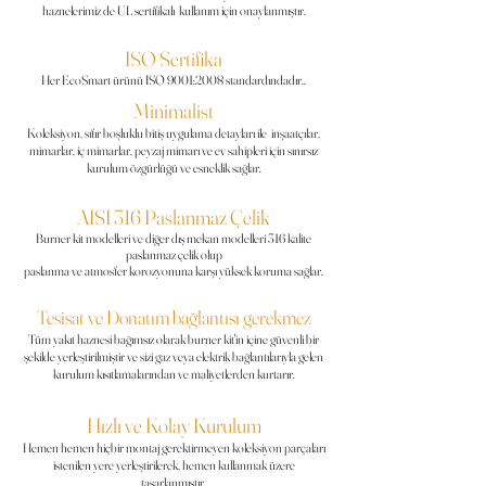
haznelerimiz de UL sertifikalı kullanım için onaylanmıştır.
ISO Sertifika
Her EcoSmart ürünü ISO 9001:2008 standardındadır..
Minimalist
Koleksiyon, sıfır boşluklu bitiş
uygulama
detayları ile inşaatçılar,
mimarlar, iç mimarlar, peyzaj mimarı ve ev sahipleri için sınırsız
kurulum özgürlüğü ve esneklik sağlar.
AISI 316 Paslanmaz Çelik
Burner kit modelleri ve diğer dış mekan modelleri 316 kalite
paslanmaz çelik olup
paslanma ve atmosfer korozyonuna karşı yüksek koruma sağlar.
Tesisat ve Donatım bağlantısı gerekmez
Tüm yakıt haznesi bağımsız olarak burner
kit'in
içine güvenli bir
şekilde yerleştirilmiştir ve sizi gaz veya elektrik bağlantılarıyla gelen
kurulum kısıtlamalarından ve maliyetlerden kurtarır.
Hızlı ve Kolay Kurulum
Hemen hemen hiçbir montaj gerektirmeyen koleksiyon parçaları
istenilen yere yerleştirilerek, hemen
kullanmak
üzere
tasarlanmıştır.