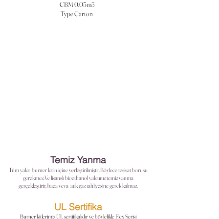
CBM 0.05m3
Type Carton
Temiz Yanma
Tüm yakıt burner
kit'in
içine yerleştirilmiştir.Böylece tesisat borusu
gerekmez.Ve lisanslı bioethanol yakıtınız temiz yanma
gerçekleştirir, baca veya atık gaz tahliyesine gerek kalmaz.
UL Sertifika
Burner kitlerimiz UL sertifikalıdır ve böylelikle Flex Serisi