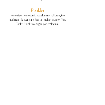
Renkler
Koleksiyon iç mekan için paslanmaz çelik rengi ve
siyah
renk
ile seçilebilr. Bazı dış
mekan ürünleri /Fire
Tables 3 renk seçeneğini gözlemleyiniz.