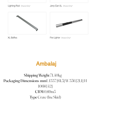
Ambalaj
Shipping Weight
71.40kg
Packaging Dimensions mm
L 1557 [61.3] W 536 [21.1] H
1068 [42]
CBM
0.89m3
Type
Crate (Inc Skid)