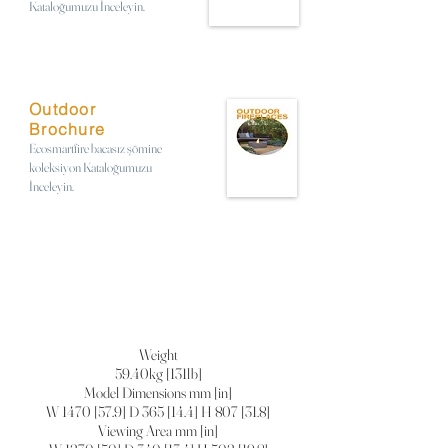
Kataloğumuzu İnceleyin.
Outdoor
Brochure
Ecosmartfire bacasız şömine
koleksiyon Kataloğumuzu
İnceleyin.
Weight
59.40kg [131lb]
Model Dimensions mm [in]
W 1470 [57.9] D 365 [14.4] H 807 [31.8]
Viewing Area mm [in]