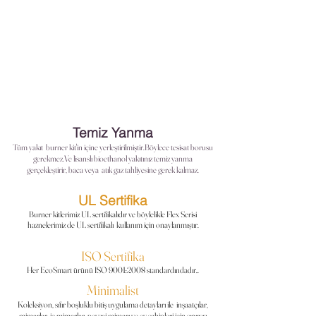
Temiz Yanma
Tüm yakıt burner
kit'in
içine yerleştirilmiştir.Böylece tesisat borusu
gerekmez.Ve lisanslı bioethanol yakıtınız temiz yanma
gerçekleştirir, baca veya atık gaz tahliyesine gerek kalmaz.
UL Sertifika
Burner kitlerimiz UL sertifikalıdır ve böylelikle Flex Serisi
haznelerimiz de UL sertifikalı kullanım için onaylanmıştır.
ISO Sertifika
Her EcoSmart ürünü ISO 9001:2008 standardındadır..
Minimalist
Koleksiyon, sıfır boşluklu bitiş
uygulama
detayları ile inşaatçılar,
mimarlar, iç mimarlar, peyzaj mimarı ve ev sahipleri için sınırsız