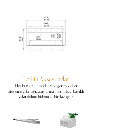
Dahili Aksesuarlar
Her burner kit modeli ve diğer modeller
ateşleme çakmağı,tutuşturma aparatı,özel başlıklı
yakıt dolum bidonu ile birlikte gelir.