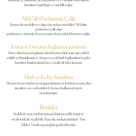
kurulum özgürlüğü ve esneklik sağlar.
AISI 316 Paslanmaz Çelik
Burner kit modelleri ve diğer dış mekan modelleri 316 kalite
paslanmaz çelik olup
paslanma ve atmosfer korozyonuna karşı yüksek koruma sağlar.
Tesisat ve Donatım bağlantısı gerekmez
Tüm yakıt haznesi bağımsız olarak burner
kit'in
içine güvenli bir
şekilde yerleştirilmiştir ve sizi gaz veya elektrik bağlantılarıyla gelen
kurulum kısıtlamalarından ve maliyetlerden kurtarır.
Hızlı ve Kolay Kurulum
Hemen hemen hiçbir montaj gerektirmeyen koleksiyon parçaları
istenilen yere yerleştirilerek, hemen
kullanmak
üzere
tasarlanmıştır.
Renkler
Koleksiyon iç mekan için paslanmaz çelik rengi ve
siyah
renk
ile seçilebilr. Bazı dış
mekan ürünleri /Fire
Tables 3 renk seçeneğini gözlemleyiniz.