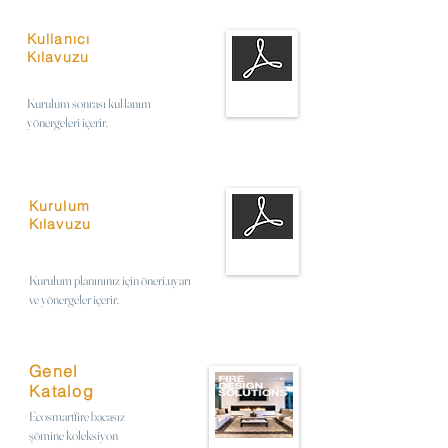
Kullanıcı
Kılavuzu
Kurulum sonrası kullanım
yönergeleri içerir.
Kurulum
Kılavuzu
Kurulum planınınız için öneri,uyarı
ve yönergeler içerir.
Genel
Katalog
Ecosmartfire bacasız
şömine koleksiyon