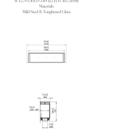
W 1270 [50] D 340 [13.4] H 502 [19.8]
Materials
Mild Steel & Toughened Glass