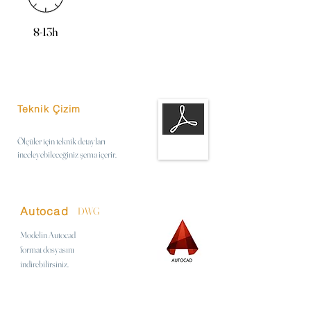
8-13h
Teknik Çizim
Ölçüler için teknik detayları
inceleyebileceğiniz şema içerir.
Autocad
DWG
Modelin Autocad
format
dosyasını
indirebilirsiniz.