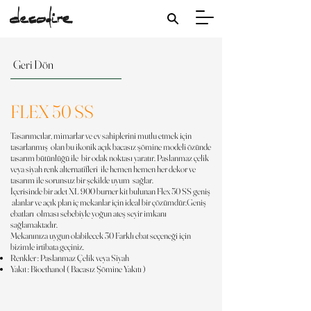
Geri Dön
FLEX 50 SS
Tasarımcılar, mimarlar ve ev sahiplerini mutlu etmek için
tasarlanmış olan bu ikonik açık bacasız şömine modeli özünde
tasarım bütünlüğü ile bir odak noktası yaratır. Paslanmaz çelik
veya siyah renk alternatifleri ile hemen hemen her dekor ve
tasarım ile sorunsuz bir şekilde uyum sağlar.
İçerisinde bir adet XL 900 burner kit bulunan Flex 50 SS geniş
alanlar ve açık plan iç mekanlar için ideal bir çözümdür.Geniş
ebatları olması sebebiyle yoğun ateş seyir imkanı
sağlamaktadır.
Mekanınıza uygun olabilecek 30 Farklı ebat seçeneği için
bizimle irtibata geçiniz.
Renkler : Paslanmaz Çelik veya Siyah
Yakıt : Bioethanol ( Bacasız Şömine Yakıtı )