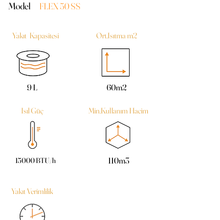
Model
FLEX 50 SS
Yakıt Kapasitesi
Ort.Isıtma m2
9 L
60m2
Isıl Güç
Min.Kullanım Hacim
110m3
15000 BTU/h
Yakıt Verimlilik