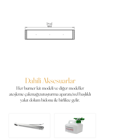
Dahili Aksesuarlar
Her burner kit modeli ve diğer modeller
ateşleme çakmağı,tutuşturma aparatı,özel başlıklı
yakıt dolum bidonu ile birlikte gelir.