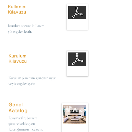
Kullanıcı
Kılavuzu
Kurulum sonrası kullanım
yönergeleri içerir.
Kurulum
Kılavuzu
Kurulum planınınız için öneri,uyarı
ve yönergeler içerir.
Genel
Katalog
Ecosmartfire bacasız
şömine koleksiyon
Kataloğumuzu İnceleyin.