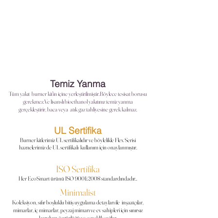
Temiz Yanma
Tüm yakıt burner
kit'in
içine yerleştirilmiştir.Böylece tesisat borusu
gerekmez.Ve lisanslı bioethanol yakıtınız temiz yanma
gerçekleştirir, baca veya atık gaz tahliyesine gerek kalmaz.
UL Sertifika
Burner kitlerimiz UL sertifikalıdır ve böylelikle Flex Serisi
haznelerimiz de UL sertifikalı kullanım için onaylanmıştır.
ISO Sertifika
Her EcoSmart ürünü ISO 9001:2008 standardındadır..
Minimalist
Koleksiyon, sıfır boşluklu bitiş
uygulama
detayları ile inşaatçılar,
mimarlar, iç mimarlar, peyzaj mimarı ve ev sahipleri için sınırsız
kurulum özgürlüğü ve esneklik sağlar.