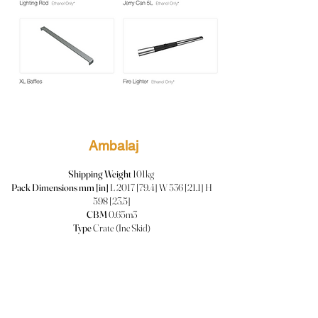
Ambalaj
Shipping Weight
101kg
Pack Dimensions mm [in]
L 2017 [79.4] W 536 [21.1] H
598 [23.5]
CBM
0.65m3
Type
Crate (Inc Skid)