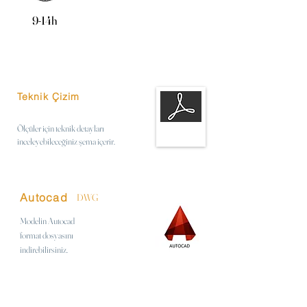
9-14h
Teknik Çizim
Ölçüler için teknik detayları
inceleyebileceğiniz şema içerir.
Autocad
DWG
Modelin Autocad
format
dosyasını
indirebilirsiniz.