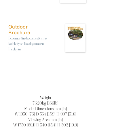
Outdoor
Brochure
Ecosmartfire bacasız şömine
koleksiyon Kataloğumuzu
İnceleyin.
Weight
75.20kg [166lb]
Model Dimensions mm [in]
W 1930 [76] D 354 [13.9] H 807 [31.8]
Viewing Area mm [in]
W 1730 [68.1] D 340 [13.4] H 502 [19.8]