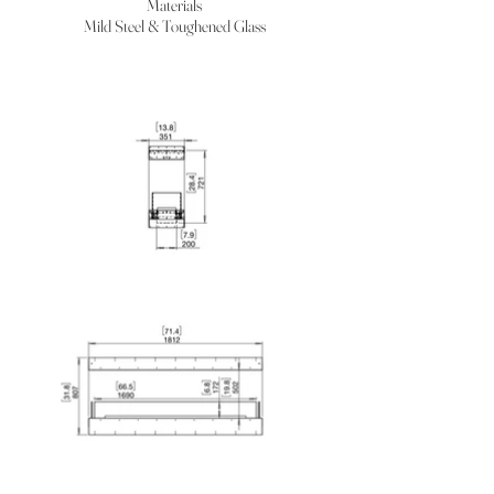
Materials
Mild Steel & Toughened Glass