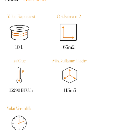
Yakıt Kapasitesi
Ort.Isıtma m2
10 L
65m2
Isıl Güç
Min.Kullanım Hacim
115m3
15290 BTU/h
Yakıt Verimlilik