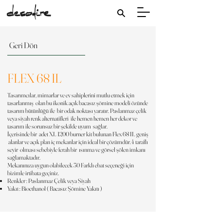
Geri Dön
FLEX 68 IL
Tasarımcılar, mimarlar ve ev sahiplerini mutlu etmek için
tasarlanmış olan bu ikonik açık bacasız şömine modeli özünde
tasarım bütünlüğü ile bir odak noktası yaratır. Paslanmaz çelik
veya siyah renk alternatifleri ile hemen hemen her dekor ve
tasarım ile sorunsuz bir şekilde uyum sağlar.
İçerisinde bir adet XL 1200 burner kit bulunan Flex 68 IL geniş
alanlar ve açık plan iç mekanlar için ideal bir çözümdür.4 taraflı
seyir olması sebebiyle ferah bir ısınma ve görsel şölen imkanı
sağlamaktadır.
Mekanınıza uygun olabilecek 30 Farklı ebat seçeneği için
bizimle irtibata geçiniz.
Renkler : Paslanmaz Çelik veya Siyah
Yakıt : Bioethanol ( Bacasız Şömine Yakıtı )