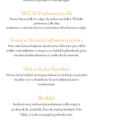
AISI 316 Paslanmaz Çelik
Burner kit modelleri ve diğer dış mekan modelleri 316 kalite
paslanmaz çelik olup
paslanma ve atmosfer korozyonuna karşı yüksek koruma sağlar.
Tesisat ve Donatım bağlantısı gerekmez
Tüm yakıt haznesi bağımsız olarak burner
kit'in
içine güvenli bir
şekilde yerleştirilmiştir ve sizi gaz veya elektrik bağlantılarıyla gelen
kurulum kısıtlamalarından ve maliyetlerden kurtarır.
Hızlı ve Kolay Kurulum
Hemen hemen hiçbir montaj gerektirmeyen koleksiyon parçaları
istenilen yere yerleştirilerek, hemen
kullanmak
üzere
tasarlanmıştır.
Renkler
Koleksiyon iç mekan için paslanmaz çelik rengi ve
siyah
renk
ile seçilebilr. Bazı dış
mekan ürünleri /Fire
Tables 3 renk seçeneğini gözlemleyiniz.