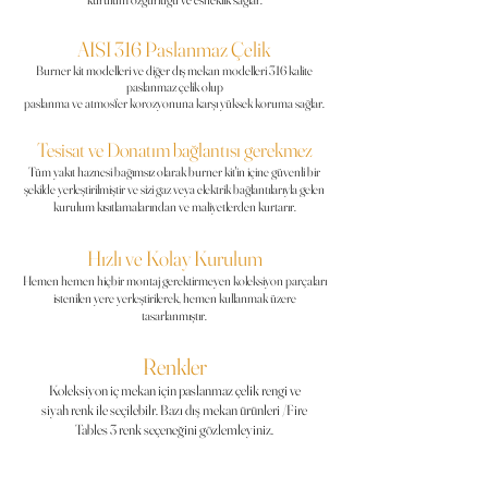
AISI 316 Paslanmaz Çelik
Burner kit modelleri ve diğer dış mekan modelleri 316 kalite
paslanmaz çelik olup
paslanma ve atmosfer korozyonuna karşı yüksek koruma sağlar.
Tesisat ve Donatım bağlantısı gerekmez
Tüm yakıt haznesi bağımsız olarak burner
kit'in
içine güvenli bir
şekilde yerleştirilmiştir ve sizi gaz veya elektrik bağlantılarıyla gelen
kurulum kısıtlamalarından ve maliyetlerden kurtarır.
Hızlı ve Kolay Kurulum
Hemen hemen hiçbir montaj gerektirmeyen koleksiyon parçaları
istenilen yere yerleştirilerek, hemen
kullanmak
üzere
tasarlanmıştır.
Renkler
Koleksiyon iç mekan için paslanmaz çelik rengi ve
siyah
renk
ile seçilebilr. Bazı dış
mekan ürünleri /Fire
Tables 3 renk seçeneğini gözlemleyiniz.