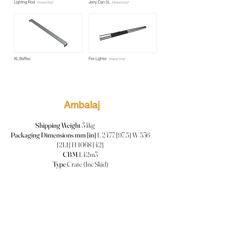
Ambalaj
Shipping Weight
34kg
Packaging Dimensions mm [in]
L 2477 [97.5] W 536
[21.1] H 1068 [42]
CBM
1.42m3
Type
Crate (Inc Skid)