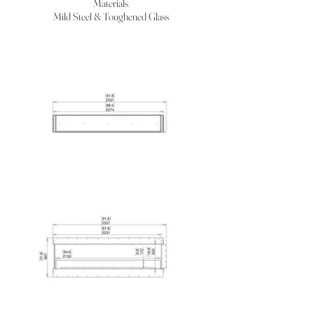
Materials
Mild Steel & Toughened Glass