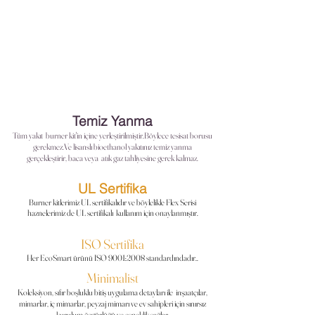
Temiz Yanma
Tüm yakıt burner
kit'in
içine yerleştirilmiştir.Böylece tesisat borusu
gerekmez.Ve lisanslı bioethanol yakıtınız temiz yanma
gerçekleştirir, baca veya atık gaz tahliyesine gerek kalmaz.
UL Sertifika
Burner kitlerimiz UL sertifikalıdır ve böylelikle Flex Serisi
haznelerimiz de UL sertifikalı kullanım için onaylanmıştır.
ISO Sertifika
Her EcoSmart ürünü ISO 9001:2008 standardındadır..
Minimalist
Koleksiyon, sıfır boşluklu bitiş
uygulama
detayları ile inşaatçılar,
mimarlar, iç mimarlar, peyzaj mimarı ve ev sahipleri için sınırsız
kurulum özgürlüğü ve esneklik sağlar.