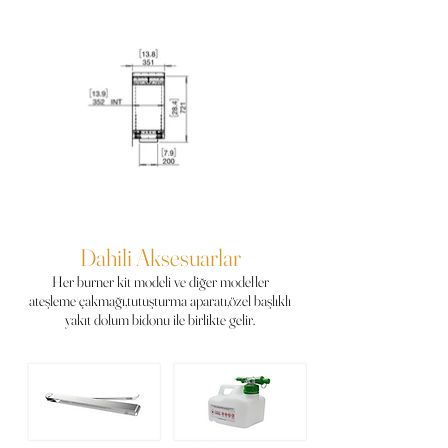
Dahili Aksesuarlar
Her burner kit modeli ve diğer modeller
ateşleme çakmağı,tutuşturma aparatı,özel başlıklı
yakıt dolum bidonu ile birlikte gelir.