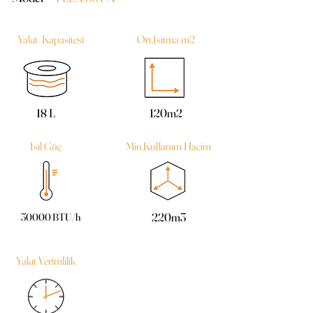
Yakıt Kapasitesi
Ort.Isıtma m2
18 L
120m2
Isıl Güç
Min.Kullanım Hacim
220m3
30000 BTU/h
Yakıt Verimlilik