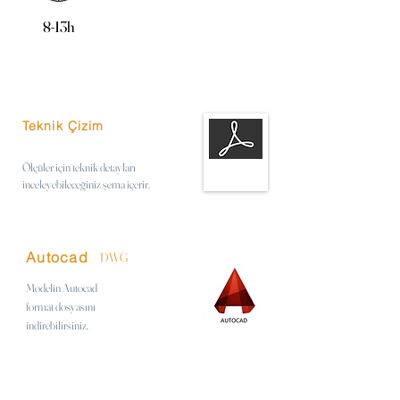
8-13h
Teknik Çizim
Ölçüler için teknik detayları
inceleyebileceğiniz şema içerir.
Autocad
DWG
Modelin Autocad
format
dosyasını
indirebilirsiniz.