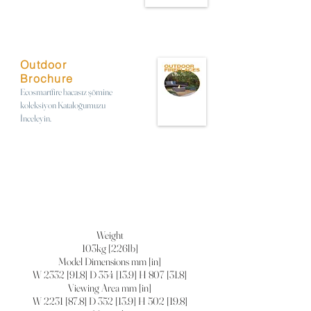
Outdoor
Brochure
Ecosmartfire bacasız şömine
koleksiyon Kataloğumuzu
İnceleyin.
Weight
103kg [226lb]
Model Dimensions mm [in]
W 2332 [91.8] D 354 [13.9] H 807 [31.8]
Viewing Area mm [in]
W 2231 [87.8] D 352 [13.9] H 502 [19.8]