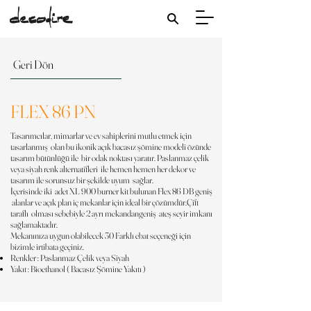
Geri Dön
FLEX 86 PN
Tasarımcılar, mimarlar ve ev sahiplerini mutlu etmek için
tasarlanmış olan bu ikonik açık bacasız şömine modeli özünde
tasarım bütünlüğü ile bir odak noktası yaratır. Paslanmaz çelik
veya siyah renk alternatifleri ile hemen hemen her dekor ve
tasarım ile sorunsuz bir şekilde uyum sağlar.
İçerisinde iki adet XL 900 burner kit bulunan Flex 86 DB geniş
alanlar ve açık plan iç mekanlar için ideal bir çözümdür.Çift
taraflı olması sebebiyle 2 ayrı mekandangeniş ateş seyir imkanı
sağlamaktadır.
Mekanınıza uygun olabilecek 30 Farklı ebat seçeneği için
bizimle irtibata geçiniz.
Renkler : Paslanmaz Çelik veya Siyah
Yakıt : Bioethanol ( Bacasız Şömine Yakıtı )