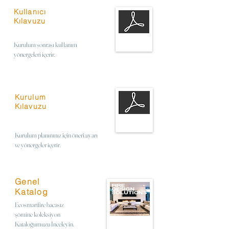
Kullanıcı
Kılavuzu
Kurulum sonrası kullanım
yönergeleri içerir.
Kurulum
Kılavuzu
Kurulum planınınız için öneri,uyarı
ve yönergeler içerir.
Genel
Katalog
Ecosmartfire bacasız
şömine koleksiyon
Kataloğumuzu İnceleyin.