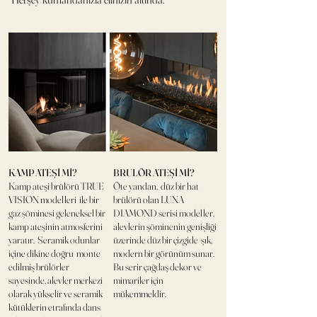
KAMP ATEŞİ Mİ?
BRULÖR ATEŞİ Mİ?
Kamp ateşi brülörü TRUE
Öte yandan, düz bir hat
VISION modelleri ile bir
brülörü olan LUNA
gaz şöminesi geleneksel bir
DIAMOND serisi modeller,
kamp ateşinin atmosferini
alevlerin şöminenin genişliği
yaratır. Seramik odunlar
üzerinde düz bir çizgide şık,
içine dikine doğru monte
modern bir görünüm sunar.
edilmiş brülörler
Bu serir çağdaş dekor ve
sayesinde, alevler merkezi
mimariler için
olarak yükselir ve seramik
mükemmeldir.
kütüklerin etrafında dans