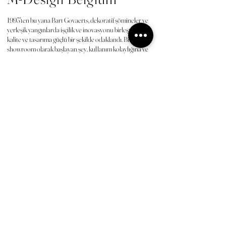
1993'ten bu yana Bart Govaerts, dekoratif şömineler ve
yerleşik yangınlarda işçilik ve inovasyonu birleştirerek
kalite ve tasarıma güçlü bir şekilde odaklandı. Bir
showroom olarak başlayan şey, kullanım kolaylığına ve
dayanıklılığa değer veren lider bir marka haline geldi. M-
Design'daki deneyimin ve tutkunun şık ve düşünceli
çözümlere nasıl yol açtığını keşfedin.
Sahne arkasına bir bakış
Yüksek kalitede şömineler üreten bir Belçika firması olan
M-Design, dinamik yapısıyla yıllardır yaşanılan mekanları
daha sıcak ve konforlu yapabilmek için yenilikçi çözümler
arayışını sürdürmektedir.
Zedelgem’de kurulu şirket yıllar boyunca odunlu, gazlı
şömineler ve soba alanında bir çok yeniliğe imza atarak
patentlerini almış ve üretimlerini gerçekleştirmiştir.
M-Design sadece Belçika'da zirvede değil. M-Design aynı
zamanda Almanya, İngiltere, Fransa, İtalya, İspanya,
Portekiz, İsviçre, Türkiye, İngiltere, Finlandiya, Avusturya,