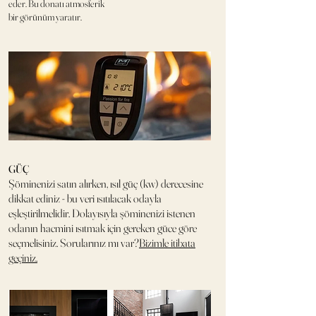
eder. Bu donatı atmosferik
bir görünüm yaratır.
GÜÇ
Şöminenizi satın alırken, ısıl güç (kw) derecesine
dikkat ediniz - bu veri ısıtılacak odayla
eşleştirilmelidir. Dolayısıyla şöminenizi istenen
odanın hacmini ısıtmak için gereken güce göre
seçmelisiniz. Sorularınız mı var?
Bizimle itibata
geçiniz.