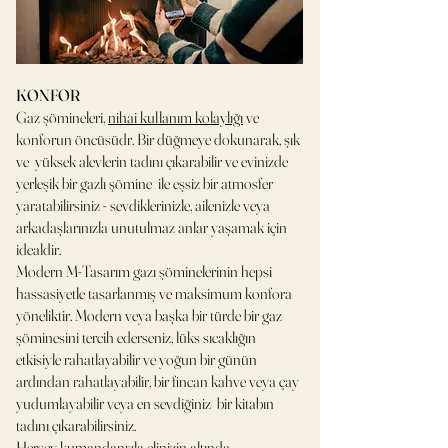
KONFOR
Gaz şömineleri,
nihai kullanım kolaylığı
ve
konforun öncüsüdr. Bir düğmeye dokunarak, şık
ve yüksek alevlerin tadını çıkarabilir ve evinizde
yerleşik bir gazlı şömine ile eşsiz bir atmosfer
yaratabilirsiniz - sevdiklerinizle, ailenizle veya
arkadaşlarınızla unutulmaz anlar yaşamak için
idealdir.
Modern M-Tasarım gazı şöminelerinin hepsi
hassasiyetle tasarlanmış ve maksimum konfora
yöneliktir. Modern veya başka bir türde bir gaz
şöminesini tercih ederseniz, lüks sıcaklığın
etkisiyle rahatlayabilir ve yoğun bir günün
ardından rahatlayabilir, bir fincan kahve veya çay
yudumlayabilir veya en sevdiğiniz bir kitabın
tadını çıkarabilirsiniz.
Herşey kumandanızla elinizin altında.