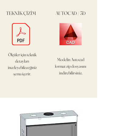
TEKNİK ÇİZİM
AUTOCAD / 3D
Ölçüler için teknik
Modelin Autocad
detayları
format
zip dosyasını
inceleyebileceğiniz
indirebilirsiniz.
şema içerir.