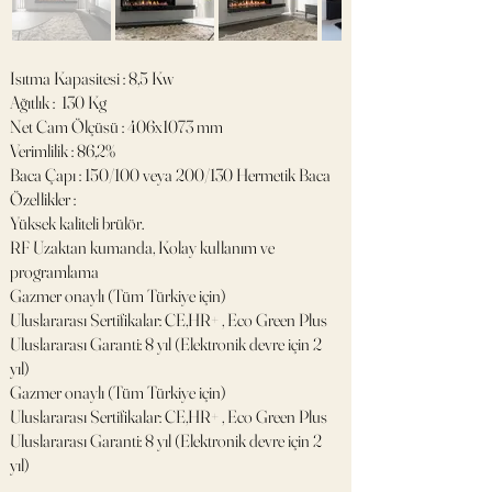
Isıtma Kapasitesi : 8,5 Kw
Ağıtlık : 130 Kg
Net Cam Ölçüsü : 406x1073 mm
Verimlilik : 86,2%
Baca Çapı : 150/100 veya 200/130 Hermetik Baca
Özellikler :
Yüksek kaliteli brülör.
RF Uzaktan kumanda, Kolay kullanım ve
programlama
Gazmer onaylı (Tüm Türkiye için)
Uluslararası Sertifikalar: CE,HR+ , Eco Green Plus
Uluslararası Garanti: 8 yıl (Elektronik devre için 2
yıl)
Gazmer onaylı (Tüm Türkiye için)
Uluslararası Sertifikalar: CE,HR+ , Eco Green Plus
Uluslararası Garanti: 8 yıl (Elektronik devre için 2
yıl)