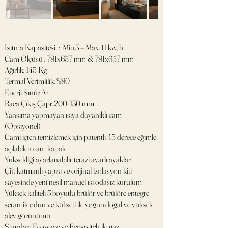
Isıtma Kapasitesi : Min.3 – Max. 11 kw/h
Cam Ölçüsü : 781x657 mm & 781x657 mm
Ağırlık: 145 Kg
Termal Verimlilik: %80
Enerji Sınıfı: A+
Baca Çıkış Çapı: 200/130 mm
Yansıma yapmayan ısıya dayanıklı cam
(Opsiyonel)
Camı içten temizlemek için patentli 45 derece eğimle
açılabilen cam kapak
Yüksekliği ayarlanabilir terazi ayarlı ayaklar
Çift katmanlı yapısı ve orijinal izolasyon kiti
sayesinde yeni nesil manuel ısı odasız kurulum
Yüksek kaliteli 3 boyutlu brülör ve brülöre entegre
seramik odun ve kül seti ile yoğun,doğal ve yüksek
alev görünümü
Standart Ecowave ve Ecoswitch ile gaz