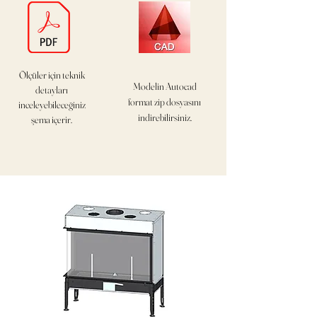
Ölçüler için teknik
Modelin Autocad
detayları
format
zip dosyasını
inceleyebileceğiniz
indirebilirsiniz.
şema içerir.