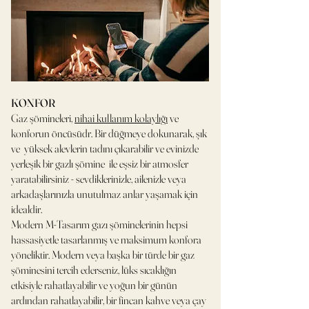
KONFOR
Gaz şömineleri,
nihai kullanım kolaylığı
ve
konforun öncüsüdr. Bir düğmeye dokunarak, şık
ve yüksek alevlerin tadını çıkarabilir ve evinizde
yerleşik bir gazlı şömine ile eşsiz bir atmosfer
yaratabilirsiniz - sevdiklerinizle, ailenizle veya
arkadaşlarınızla unutulmaz anlar yaşamak için
idealdir.
Modern M-Tasarım gazı şöminelerinin hepsi
hassasiyetle tasarlanmış ve maksimum konfora
yöneliktir. Modern veya başka bir türde bir gaz
şöminesini tercih ederseniz, lüks sıcaklığın
etkisiyle rahatlayabilir ve yoğun bir günün
ardından rahatlayabilir, bir fincan kahve veya çay