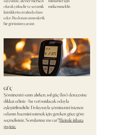
sayesinde, alevler merkezi
mimariler için
olarak yükselir ve seramik
mükemmeldir.
kütüklerin etrafında dans
eder. Bu donatı atmosferik
bir görünüm yaratır.
GÜÇ
Şöminenizi satın alırken, ısıl güç (kw) derecesine
dikkat ediniz - bu veri ısıtılacak odayla
eşleştirilmelidir. Dolayısıyla şöminenizi istenen
odanın hacmini ısıtmak için gereken güce göre
seçmelisiniz. Sorularınız mı var?
Bizimle itibata
geçiniz.