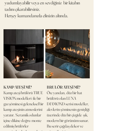
yudumlayabilir veya en sevdiğiniz bir kitabın
tadını çıkarabilirsiniz.
Herşey kumandanızla elinizin altında.
KAMP ATEŞİ Mİ?
BRULÖR ATEŞİ Mİ?
Kamp ateşi brülörü TRUE
Öte yandan, düz bir hat
VISION modelleri ile bir
brülörü olan LUNA
gaz şöminesi geleneksel bir
DIAMOND serisi modeller,
kamp ateşinin atmosferini
alevlerin şöminenin genişliği
yaratır. Seramik odunlar
üzerinde düz bir çizgide şık,
içine dikine doğru monte
modern bir görünüm sunar.
edilmiş brülörler
Bu serir çağdaş dekor ve