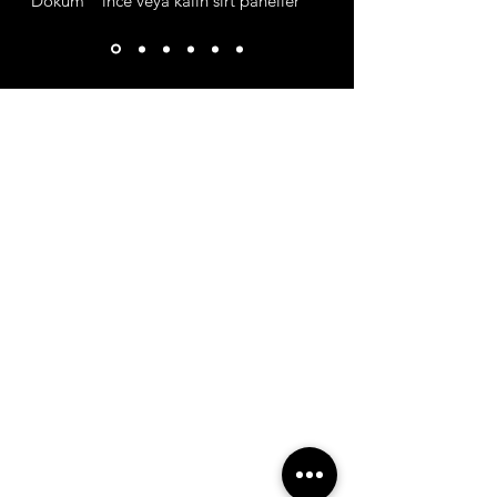
''Döküm'' ince veya kalın sırt paneller