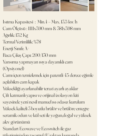
Isıtma Kapasitesi : Min.4 – Max. 13.5 kw/h
Cam Ölçüsü : 1111x590 mm & 381x598 mm
Ağırlık: 152 Kg
Termal Verimlilik: %78
Enerji Sınıfı: A+
Baca Çıkış Çapı: 200/130 mm
Yansıma yapmayan ısıya dayanıklı cam
(Opsiyonel)
Camı içten temizlemek için patentli 45 derece eğimle
açılabilen cam kapak
Yüksekliği ayarlanabilir terazi ayarlı ayaklar
Çift katmanlı yapısı ve orijinal izolasyon kiti
sayesinde yeni nesil manuel ısı odasız kurulum
Yüksek kaliteli 3 boyutlu brülör ve brülöre entegre
seramik odun ve kül seti ile yoğun,doğal ve yüksek
alev görünümü
Standart Ecowave ve Ecoswitch ile gaz
tüketiminizden tasarruf (Uzaktan kumanda