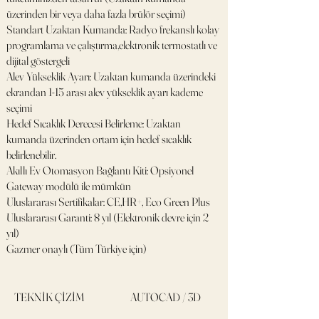
üzerinden bir veya daha fazla brülör seçimi)
Standart Uzaktan Kumanda: Radyo frekanslı kolay
programlama ve çalıştırma,elektronik termostatlı ve
dijital göstergeli
Alev Yükseklik Ayarı: Uzaktan kumanda üzerindeki
ekrandan 1-15 arası alev yükseklik ayarı kademe
seçimi
Hedef Sıcaklık Derecesi Belirleme: Uzaktan
kumanda üzerinden ortam için hedef sıcaklık
belirlenebilir.
Akıllı Ev Otomasyon Bağlantı Kiti: Opsiyonel
Gateway modülü ile mümkün
Uluslararası Sertifikalar: CE,HR+, Eco Green Plus
Uluslararası Garanti: 8 yıl (Elektronik devre için 2
yıl)
Gazmer onaylı (Tüm Türkiye için)
TEKNİK ÇİZİM
AUTOCAD / 3D