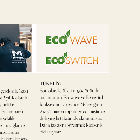
TÜKETİM
Son olarak, tüketimi göz önünde
ereklidir. Gazlı
bulundurun. Ecowave ve Ecoswitch
 2 yıllık olarak
fonksiyonu sayesinde M-Design'ın
melidir -
gaz şömineleri optimize edilmiştir ve
. Bakım, gazlı
dolayısıyla tüketimde ekonomiktir.
r şekilde
Daha fazlasını öğrenmek isterseniz
sini sağlar ve
bizi arayınız.
arızalardan
 bakımlı bir gaz