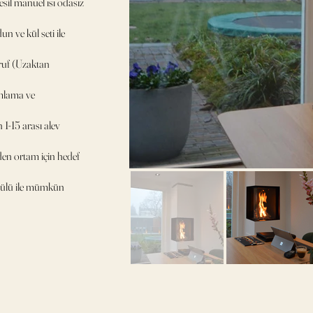
nesil manuel ısı odasız
n ve kül seti ile
ruf (Uzaktan
mlama ve
1-15 arası alev
en ortam için hedef
dülü ile mümkün