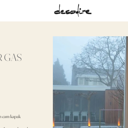
R GAS
len cam kapak