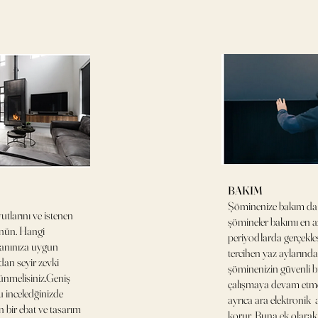
BAKIM
Şöminenize bakım da g
tlarını ve istenen
şömineler bakımı en az
ünün. Hangi
periyodlarda gerçekleş
anınıza uygun
tercihen yaz aylarında
dan seyir zevki
şöminenizin güvenli bi
ünmelisiniz.Geniş
çalışmaya devam etme
 inceledğinizde
ayrıca ara elektronik 
 bir ebat ve tasarım
korur. Buna ek olarak,