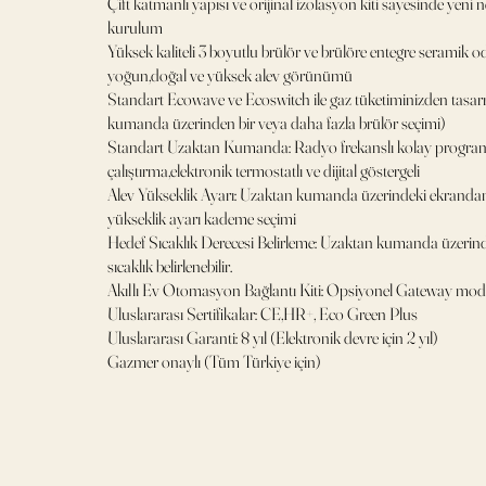
Çift katmanlı yapısı ve orijinal izolasyon kiti sayesinde yeni 
kurulum
Yüksek kaliteli 3 boyutlu brülör ve brülöre entegre seramik odu
yoğun,doğal ve yüksek alev görünümü
Standart Ecowave ve Ecoswitch ile gaz tüketiminizden tasar
kumanda üzerinden bir veya daha fazla brülör seçimi)
Standart Uzaktan Kumanda: Radyo frekanslı kolay progra
çalıştırma,elektronik termostatlı ve dijital göstergeli
Alev Yükseklik Ayarı: Uzaktan kumanda üzerindeki ekrandan 
yükseklik ayarı kademe seçimi
Hedef Sıcaklık Derecesi Belirleme: Uzaktan kumanda üzerind
sıcaklık belirlenebilir.
Akıllı Ev Otomasyon Bağlantı Kiti: Opsiyonel Gateway mo
Uluslararası Sertifikalar: CE,HR+, Eco Green Plus
Uluslararası Garanti: 8 yıl (Elektronik devre için 2 yıl)
Gazmer onaylı (Tüm Türkiye için)