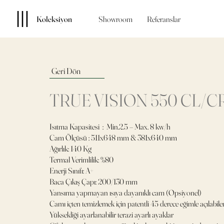
Koleksiyon
Showroom
Referanslar
Geri Dön
TRUE VISION 550 CL/C
Isıtma Kapasitesi : Min.2.5 – Max. 8 kw/h
Cam Ölçüsü : 511x648 mm & 381x640 mm
Ağırlık: 140 Kg
Termal Verimlilik: %80
Enerji Sınıfı: A+
Baca Çıkış Çapı: 200/130 mm
Yansıma yapmayan ısıya dayanıklı cam (Opsiyonel)
Camı içten temizlemek için patentli 45 derece eğimle açılabi
Yüksekliği ayarlanabilir terazi ayarlı ayaklar