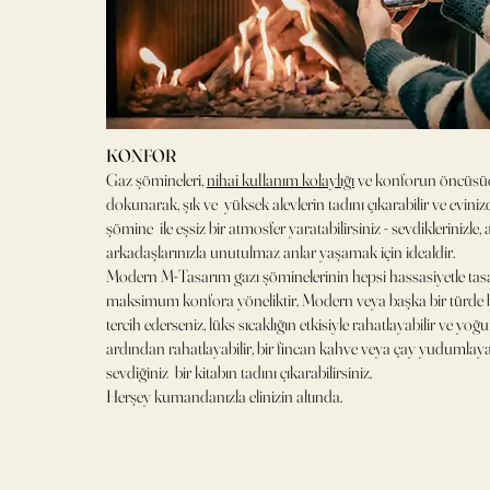
KONFOR
Gaz şömineleri,
nihai kullanım kolaylığı
ve konforun öncüsüd
dokunarak, şık ve yüksek alevlerin tadını çıkarabilir ve evinizd
şömine ile eşsiz bir atmosfer yaratabilirsiniz - sevdiklerinizle, 
arkadaşlarınızla unutulmaz anlar yaşamak için idealdir.
Modern M-Tasarım gazı şöminelerinin hepsi hassasiyetle tas
maksimum konfora yöneliktir. Modern veya başka bir türde b
tercih ederseniz, lüks sıcaklığın etkisiyle rahatlayabilir ve yo
ardından rahatlayabilir, bir fincan kahve veya çay yudumlaya
sevdiğiniz bir kitabın tadını çıkarabilirsiniz.
Herşey kumandanızla elinizin altında.