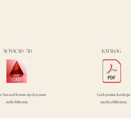
AUTOCAD / 3D
KATALOG
n Autocad format
zip dosyasını
Gazlı şömine kataloğu
indirebilirsiniz.
inceleyebilirsinizç