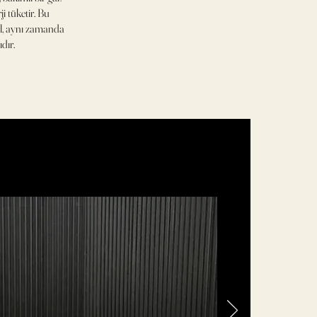
i tüketir. Bu
il, aynı zamanda
dır.