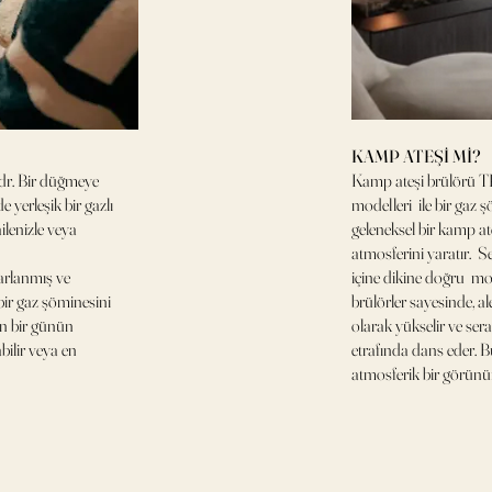
KAMP ATEŞİ Mİ?
r. Bir düğmeye
Kamp ateşi brülörü
e yerleşik bir gazlı
modelleri ile bir gaz 
ailenizle veya
geleneksel bir kamp at
atmosferini yaratır. 
arlanmış ve
içine dikine doğru mo
ir gaz şöminesini
brülörler sayesinde, al
ğun bir günün
olarak yükselir ve ser
bilir veya en
etrafında dans eder. 
atmosferik bir görünü