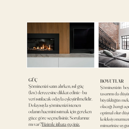
GÜÇ
BOYUTLAR
Şöminenizi satın alırken, ısıl güç
Şöminenizin boyu
(kw) derecesine dikkat ediniz - bu
tasarımı da düş
veri ısıtılacak odayla eşleştirilmelidir.
büyüklüğün mek
Dolayısıyla şöminenizi istenen
olacağı ,hangi açı
odanın hacmini ısıtmak için gereken
optimal olur düş
güce göre seçmelisiniz. Sorularınız
koleksiyonumuzu
mı var?
Bizimle itibata geçiniz.
mimarinize uygun