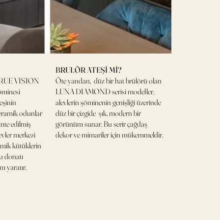
BRULÖR ATEŞİ Mİ?
 TRUE VISION
Öte yandan, düz bir hat brülörü olan
şöminesi
LUNA DIAMOND serisi modeller,
eşinin
alevlerin şöminenin genişliği üzerinde
Seramik odunlar
düz bir çizgide şık, modern bir
nte edilmiş
görünüm sunar. Bu serir çağdaş
evler merkezi
dekor ve mimariler için mükemmeldir.
amik kütüklerin
Bu donatı
m yaratır.