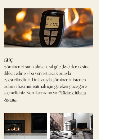
GÜÇ
Şöminenizi satın alırken, ısıl güç (kw) derecesine
dikkat ediniz - bu veri ısıtılacak odayla
eşleştirilmelidir. Dolayısıyla şöminenizi istenen
odanın hacmini ısıtmak için gereken güce göre
seçmelisiniz. Sorularınız mı var?
Bizimle itibata
geçiniz.