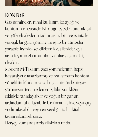
KONFOR
Gaz şömineleri,
nihai kullanım kolaylığı
ve
konforun öncüsüdr. Bir düğmeye dokunarak, şık
ve yüksek alevlerin tadını çıkarabilir ve evinizde
yerleşik bir gazlı şömine ile eşsiz bir atmosfer
yaratabilirsiniz - sevdiklerinizle, ailenizle veya
arkadaşlarınızla unutulmaz anlar yaşamak için
idealdir.
Modern M-Tasarım gazı şöminelerinin hepsi
hassasiyetle tasarlanmış ve maksimum konfora
yöneliktir. Modern veya başka bir türde bir gaz
şöminesini tercih ederseniz, lüks sıcaklığın
etkisiyle rahatlayabilir ve yoğun bir günün
ardından rahatlayabilir, bir fincan kahve veya çay
yudumlayabilir veya en sevdiğiniz bir kitabın
tadını çıkarabilirsiniz.
Herşey kumandanızla elinizin altında.