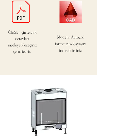
Ölçüler için teknik
Modelin Autocad
detayları
format
zip dosyasını
inceleyebileceğiniz
indirebilirsiniz.
şema içerir.