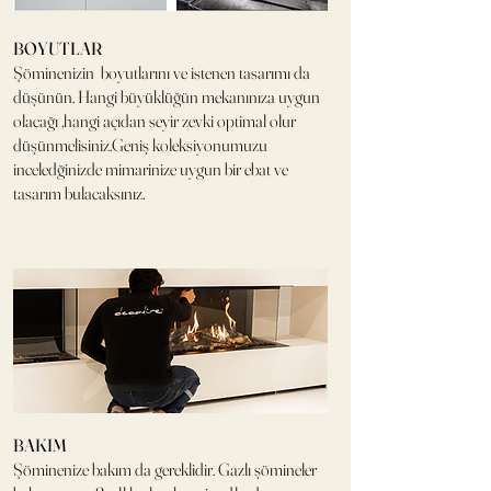
BOYUTLAR
Şöminenizin boyutlarını ve istenen tasarımı da
düşünün. Hangi büyüklüğün mekanınıza uygun
olacağı ,hangi açıdan seyir zevki optimal olur
düşünmelisiniz.Geniş koleksiyonumuzu
inceledğinizde mimarinize uygun bir ebat ve
tasarım bulacaksınız.
BAKIM
Şöminenize bakım da gereklidir. Gazlı şömineler