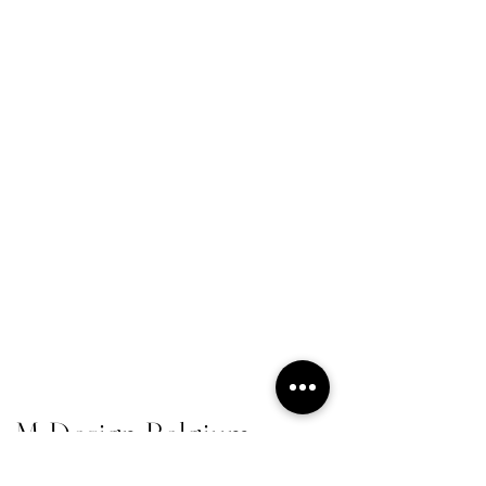
M-Design Belgium
1993'ten bu yana Bart Govaerts, dekoratif şömineler ve