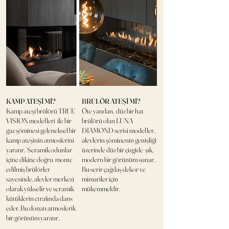
KAMP ATEŞİ Mİ?
BRULÖR ATEŞİ Mİ?
Kamp ateşi brülörü TRUE
Öte yandan, düz bir hat
VISION modelleri ile bir
brülörü olan LUNA
gaz şöminesi geleneksel bir
DIAMOND serisi modeller,
kamp ateşinin atmosferini
alevlerin şöminenin genişliği
yaratır. Seramik odunlar
üzerinde düz bir çizgide şık,
içine dikine doğru monte
modern bir görünüm sunar.
edilmiş brülörler
Bu serir çağdaş dekor ve
sayesinde, alevler merkezi
mimariler için
olarak yükselir ve seramik
mükemmeldir.
kütüklerin etrafında dans
eder. Bu donatı atmosferik
bir görünüm yaratır.