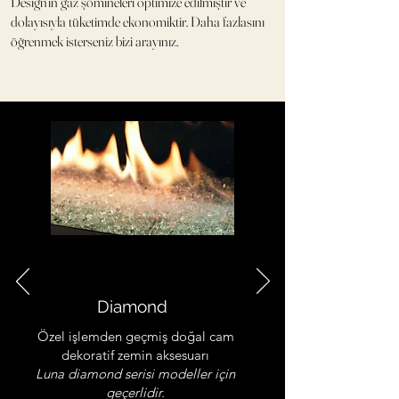
Design'ın gaz şömineleri optimize edilmiştir ve
dolayısıyla tüketimde ekonomiktir. Daha fazlasını
öğrenmek isterseniz bizi arayınız.
Diamond
Özel işlemden geçmiş doğal cam
dekoratif zemin aksesuarı
Luna diamond serisi modeller için
geçerlidir.