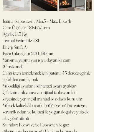
Isıtma Kapasitesi : Min.3 – Max. 11 kw/h
Cam Ölçüsü : 781x657 mm
Ağırlık: 145 Kg
Termal Verimlilik: %81
Enerji Sınıfı: A+
Baca Çıkış Çapı: 200/130 mm
Yansıma yapmayan ısıya dayanıklı cam
(Opsiyonel)
Camı içten temizlemek için patentli 45 derece eğimle
açılabilen cam kapak
Yüksekliği ayarlanabilir terazi ayarlı ayaklar
Çift katmanlı yapısı ve orijinal izolasyon kiti
sayesinde yeni nesil manuel ısı odasız kurulum
Yüksek kaliteli 3 boyutlu brülör ve brülöre entegre
seramik odun ve kül seti ile yoğun,doğal ve yüksek
alev görünümü
Standart Ecowave ve Ecoswitch ile gaz
tüketiminizden tasarruf (Uzaktan kumanda