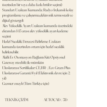
üzerinden bir veya daha fazla brülör seçimi)
Standart Uzaktan Kumanda: Radyo frekanslı kolay
programlama ve çalıştırma,elektronik termostatlı ve
dijital göstergeli
Alev Yükseklik Ayarı: Uzaktan kumanda üzerindeki
ekrandan 1-15 arası alev yükseklik ayarı kademe
seçimi
Hedef Sıcaklık Derecesi Belirleme: Uzaktan
kumanda üzerinden ortam için hedef sıcaklık
belirlenebilir.
Akıllı Ev Otomasyon Bağlantı Kiti: Opsiyonel
Gateway modülü ile mümkün
Uluslararası Sertifikalar: CE,HR+, Eco Green Plus
Uluslararası Garanti: 8 yıl (Elektronik devre için 2
yıl)
Gazmer onaylı (Tüm Türkiye için)
TEKNİK ÇİZİM
AUTOCAD / 3D