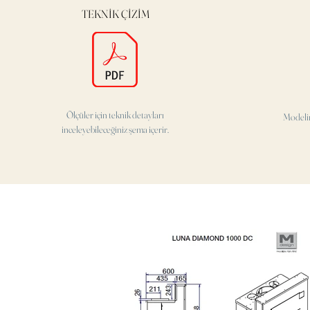
TEKNİK ÇİZİM
Ölçüler için teknik detayları
Modeli
inceleyebileceğiniz şema içerir.