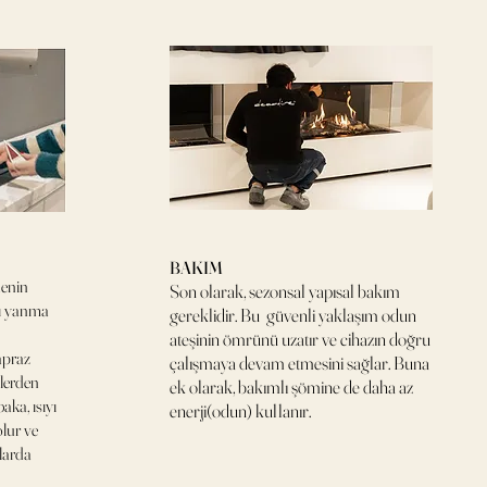
BAKIM
nenin
Son olarak, sezonsal yapısal bakım
rlı yanma
gereklidir. Bu güvenli yaklaşım odun
ateşinin ömrünü uzatır ve cihazın doğru
apraz
çalışmaya devam etmesini sağlar. Buna
lerden
ek olarak, bakımlı şömine de daha az
aka, ısıyı
enerji(odun) kullanır.
olur ve
larda