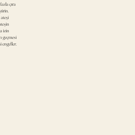
fazla çıra
tirin.
 ateşi
ateşin
 izin
an geçmesi
 engeller.