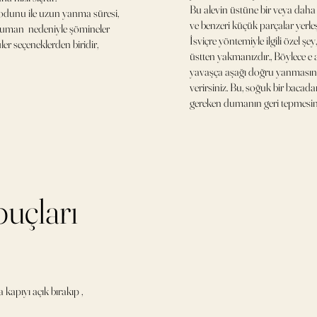
Bu alevin üstüne bir veya daha 
dunu ile uzun yanma süresi,
ve benzeri küçük parçalar yerleş
man nedeniyle şömineler
İsviçre yöntemiyle ilgili özel şey,
ler seçeneklerden biridir,
üstten yakmanızdır., Böylece e 
yavaşça aşağı doğru yanmasına
verirsiniz. Bu, soğuk bir bacad
gereken dumanın geri tepmesini
puçları
 kapıyı açık bırakıp ,