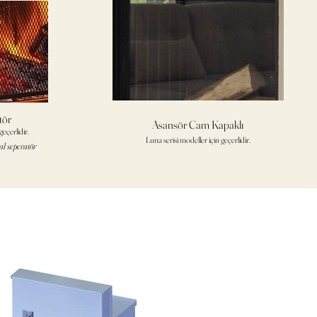
tör
Asansör Cam Kapaklı
eçerlidir.
Luna serisi modeller için geçerlidir.
al seperatör