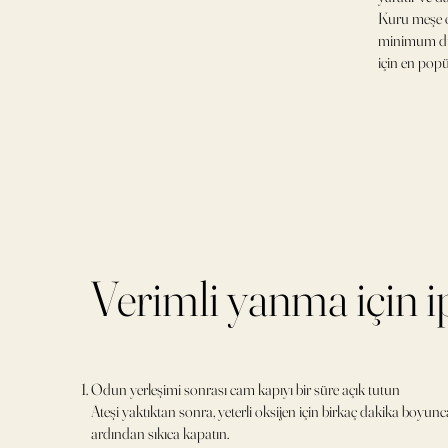
Kuru meşe o
minimum du
için en popü
Verimli yanma için i
Odun yerleşimi sonrası cam kapıyı bir süre açık tutun
Ateşi yaktıktan sonra, yeterli oksijen için birkaç dakika boyunca
ardından sıkıca kapatın.