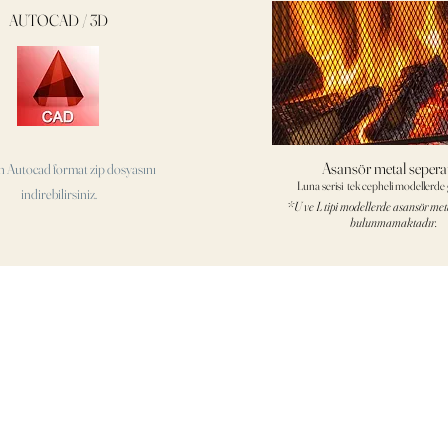
AUTOCAD / 3D
Asansör metal sepera
n Autocad format
zip dosyasını
Luna serisi tek cepheli modellerde g
indirebilirsiniz.
*U ve L tipi modellerde asansör met
bulunmamaktadır.