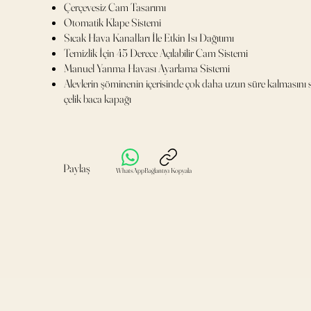
Çerçevesiz Cam Tasarımı
Otomatik Klape Sistemi
Sıcak Hava Kanalları İle Etkin Isı Dağıtımı
Temizlik İçin 45 Derece Açılabilir Cam Sistemi
Manuel Yanma Havası Ayarlama Sistemi
Alevlerin şöminenin içerisinde çok daha uzun süre kalmasın
çelik baca kapağı
Paylaş
WhatsApp
Bağlantıyı Kopyala