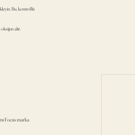
eyin. Bu, kontrollü
oksijen alır.
ımı Focus marka