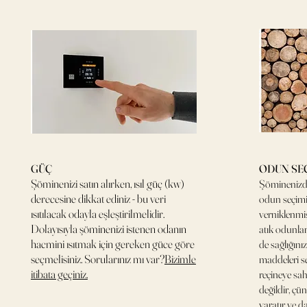
GÜÇ
ODUN SE
Şöminenizi satın alırken, ısıl güç (kw)
Şöminenizde
derecesine dikkat ediniz - bu veri
odun seçimi
ısıtılacak odayla eşleştirilmelidir.
verniklenmiş
Dolayısıyla şöminenizi istenen odanın
atık odunla
hacmini ısıtmak için gereken güce göre
de sağlığınız
seçmelisiniz. Sorularınız mı var?
Bizimle
maddeleri se
itibata geçiniz.
reçineye sah
değildir, ç
yaratır ve da