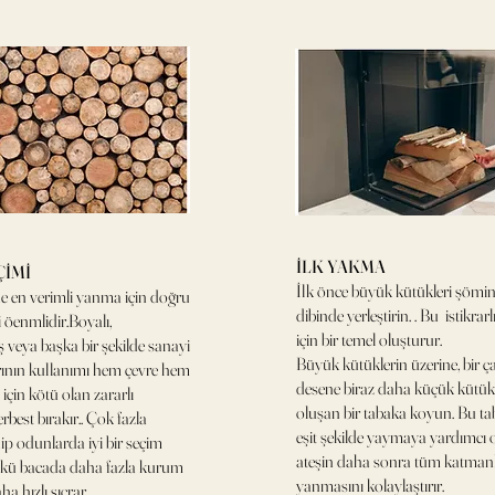
İLK YAKMA
ÇİMİ
İlk önce büyük kütükleri şömi
 en verimli yanma için doğru
dibinde yerleştirin. . Bu istikra
 öenmlidir.Boyalı,
için bir temel oluşturur.
 veya başka bir şekilde sanayi
Büyük kütüklerin üzerine, bir ç
rının kullanımı hem çevre hem
desene biraz daha küçük kütük
 için kötü olan zararlı
oluşan bir tabaka koyun. Bu tab
rbest bırakır.. Çok fazla
eşit şekilde yaymaya yardımcı 
ip odunlarda iyi bir seçim
ateşin daha sonra tüm katman
ünkü bacada daha fazla kurum
yanmasını kolaylaştırır.
ha hızlı sıçrar.