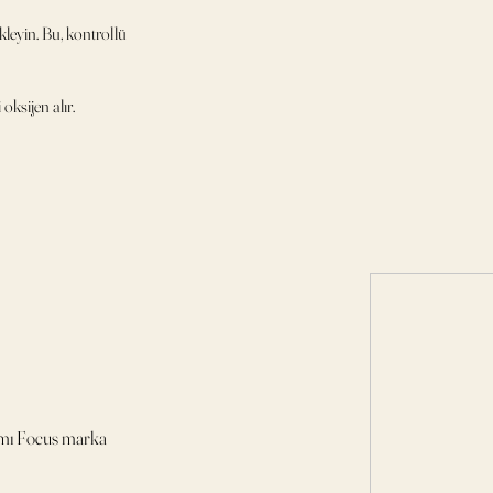
eyin. Bu, kontrollü
oksijen alır.
ımı Focus marka