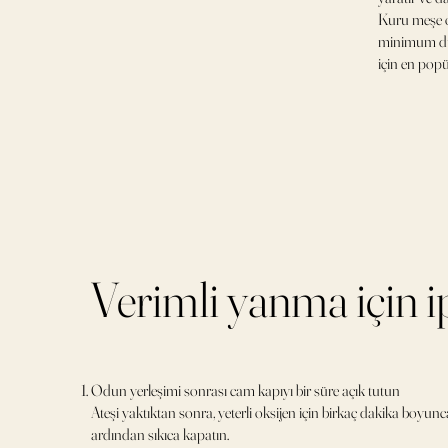
Kuru meşe o
minimum du
için en popü
Verimli yanma için i
Odun yerleşimi sonrası cam kapıyı bir süre açık tutun
Ateşi yaktıktan sonra, yeterli oksijen için birkaç dakika boyunca
ardından sıkıca kapatın.