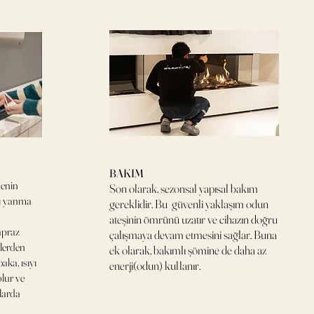
BAKIM
nenin
Son olarak, sezonsal yapısal bakım
rlı yanma
gereklidir. Bu güvenli yaklaşım odun
ateşinin ömrünü uzatır ve cihazın doğru
apraz
çalışmaya devam etmesini sağlar. Buna
lerden
ek olarak, bakımlı şömine de daha az
aka, ısıyı
enerji(odun) kullanır.
olur ve
larda