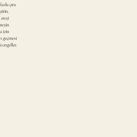
fazla çıra
tirin.
 ateşi
ateşin
 izin
an geçmesi
 engeller.