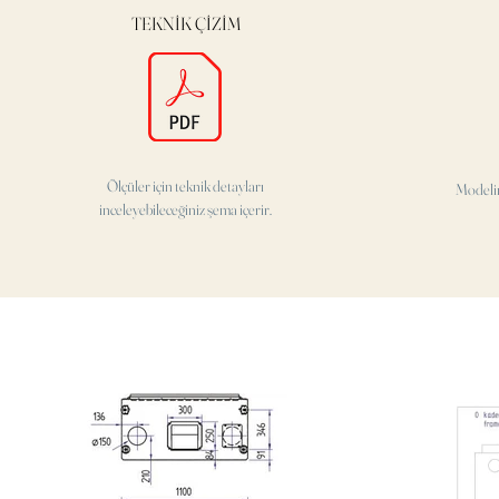
TEKNİK ÇİZİM
Ölçüler için teknik detayları
Modeli
inceleyebileceğiniz şema içerir.