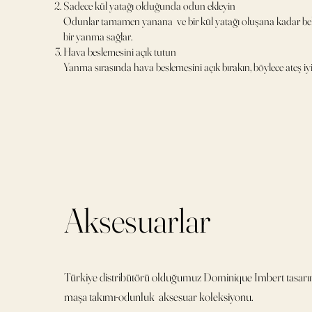
Sadece kül yatağı olduğunda odun ekleyin
Odunlar tamamen yanana ve bir kül yatağı oluşana kadar bekl
bir yanma sağlar.
Hava beslemesini açık tutun
Yanma sırasında hava beslemesini açık bırakın, böylece ateş iyi 
Aksesuarlar
Türkiye distribütörü olduğumuz Dominique Imbert tasar
maşa takımı-odunluk aksesuar koleksiyonu.