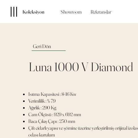
Koleksiyon
Showroom
Referanslar
Geri Dön
Luna 1000 V Diamond
Isıtma Kapasitesi : 8-16 Kw
Verimlilik : % 79
Ağırlık : 290 Kg.
Cam Ölçüsü : 929 x 692 mm
Baca Çıkış Çapı : 250 mm
Çift cidarlı yapısı ve şömine üzerine yerleştirilmiş orijinal izola
odası kurulum