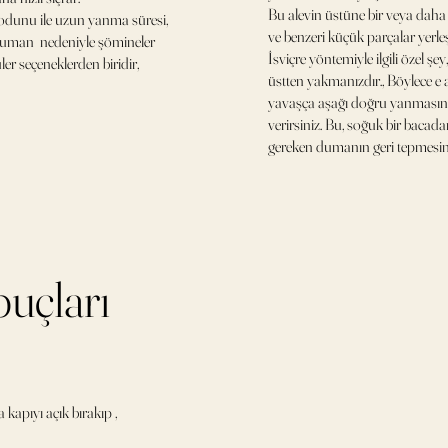
Bu alevin üstüne bir veya daha 
dunu ile uzun yanma süresi,
ve benzeri küçük parçalar yerleş
man nedeniyle şömineler
İsviçre yöntemiyle ilgili özel şey,
ler seçeneklerden biridir,
üstten yakmanızdır., Böylece e 
yavaşça aşağı doğru yanmasına
verirsiniz. Bu, soğuk bir bacad
gereken dumanın geri tepmesini
puçları
 kapıyı açık bırakıp ,