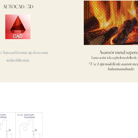
AUTOCAD / 3D
Asansör metal sepera
n Autocad format
zip dosyasını
Luna serisi tek cepheli modellerde g
indirebilirsiniz.
*U ve L tipi modellerde asansör met
bulunmamaktadır.