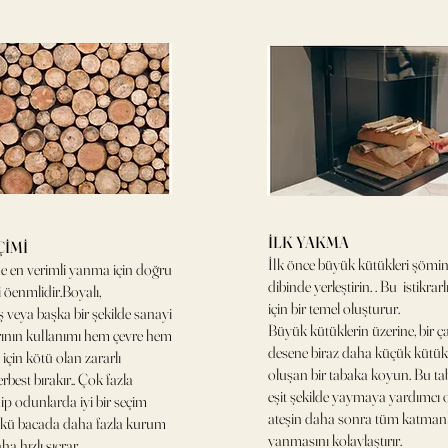
İLK YAKMA
ÇİMİ
İlk önce büyük kütükleri şömi
 en verimli yanma için doğru
dibinde yerleştirin. . Bu istikra
 öenmlidir.Boyalı,
için bir temel oluşturur.
 veya başka bir şekilde sanayi
Büyük kütüklerin üzerine, bir ç
rının kullanımı hem çevre hem
desene biraz daha küçük kütük
 için kötü olan zararlı
oluşan bir tabaka koyun. Bu tab
rbest bırakır.. Çok fazla
eşit şekilde yaymaya yardımcı 
ip odunlarda iyi bir seçim
ateşin daha sonra tüm katman
ünkü bacada daha fazla kurum
yanmasını kolaylaştırır.
ha hızlı sıçrar.