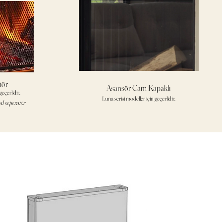
tör
Asansör Cam Kapaklı
eçerlidir.
Luna serisi modeller için geçerlidir.
al seperatör