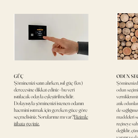
GÜÇ
ODUN SE
Şöminenizi satın alırken, ısıl güç (kw)
Şöminenizde
derecesine dikkat ediniz - bu veri
odun seçimi
ısıtılacak odayla eşleştirilmelidir.
verniklenmiş
Dolayısıyla şöminenizi istenen odanın
atık odunla
hacmini ısıtmak için gereken güce göre
de sağlığınız
seçmelisiniz. Sorularınız mı var?
Bizimle
maddeleri se
itibata geçiniz.
reçineye sah
değildir, ç
yaratır ve da