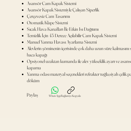
Asansör Cam Kapak Sistemi
Asansör Kapak Sistemiyle Çalışan Siperlik
Çerçevesiz Cam Tasarımı
Otomatik Klape Sistemi
Sıcak Hava Kanalları İle Etkin Isı Dağıtımı
Temizlik İçin 45 Derece Açılabilir Cam Kapak Sistemi
Manuel Yanma Havası Ayarlama Sistemi
Alevlerin şöminenin içerisinde çok daha uzun süre kalmasın
baca kapağı
Opsiyonel uzaktan kumanda ile alev yükseklik ayarı ve asa
kapama
Yanma odası materyal seçenekleri refrakter tuğla,siyah çelik pane
döküm
Paylaş
WhatsApp
Bağlantıyı Kopyala