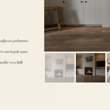
ı sağlayan paslanmaz
nsör cam kapak açma
ller veya fitilli