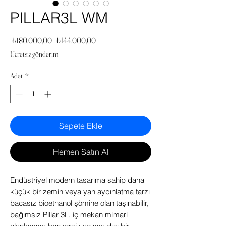
PILLAR3L WM
Normal
İndirimli
 ₺180.000,00 
₺144.000,00
Fiyat
Fiyat
Ücretsiz gönderim
Adet
*
Sepete Ekle
Hemen Satın Al
Endüstriyel modern tasarıma sahip daha
küçük bir zemin veya yan aydınlatma tarzı
bacasız bioethanol şömine olan taşınabilir,
bağımsız Pillar 3L, iç mekan mimari