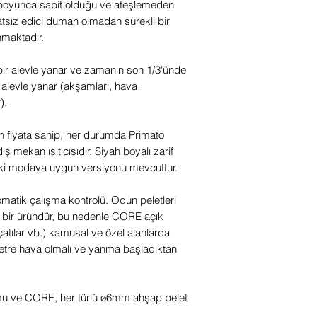
i boyunca sabit olduğu ve ateşlemeden
Ağırlık: 38KG
ız edici duman olmadan sürekli bir
Toplam yükseklik 
maktadır.
Taban çevresi çap
Yanma süresi: 3 s
bir alevle yanar ve zamanın son 1/3'ünde
Maksimum güç: 4,
 alevle yanar (akşamları, hava
Odun peleti miktarı
).
Odun peletleri: ø
 fiyata sahip, her durumda Primato
ış mekan ısıtıcısıdır. Siyah boyalı zarif
ki modaya uygun versiyonu mevcuttur.
tik çalışma kontrolü. Odun peletleri
 bir üründür, bu nedenle CORE açık
 çatılar vb.) kamusal ve özel alanlarda
 metre hava olmalı ve yanma başladıktan
umu ve CORE, her türlü ø6mm ahşap pelet