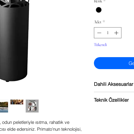
Renk
*
Adet
*
Tükendi
Ge
Dahili Aksesuarlar
1 adet Power Bank
Teknik Özellikler
1 adet Pellet Hazn
1 adet Blue-Fire Je
Malzeme: Boyalı çe
1 adet Pellet Haz
Tipoloji: Mantar ısıt
odun peletleriyle ısıtma, rahatlık ve
Boyutlar: 37x37x
cısı elde edersiniz. Primato'nun teknolojisi,
Yakıt: Pelet