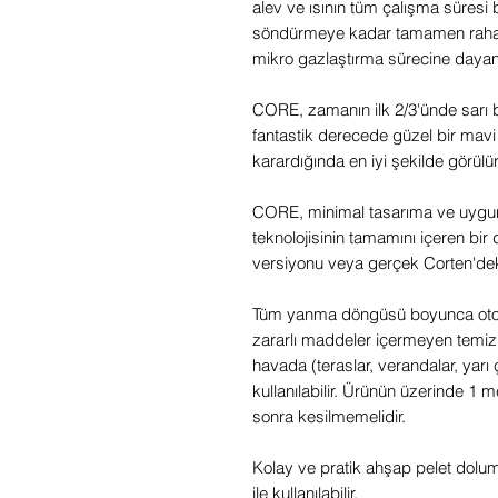
alev ve ısının tüm çalışma süres
söndürmeye kadar tamamen rahats
mikro gazlaştırma sürecine dayan
CORE, zamanın ilk 2/3'ünde sarı 
fantastik derecede güzel bir mavi
karardığında en iyi şekilde görülür
CORE, minimal tasarıma ve uygun
teknolojisinin tamamını içeren bir d
versiyonu veya gerçek Corten'de
Tüm yanma döngüsü boyunca otoma
zararlı maddeler içermeyen temiz
havada (teraslar, verandalar, yarı
kullanılabilir. Ürünün üzerinde 1
sonra kesilmemelidir.
Kolay ve pratik ahşap pelet dol
ile kullanılabilir.